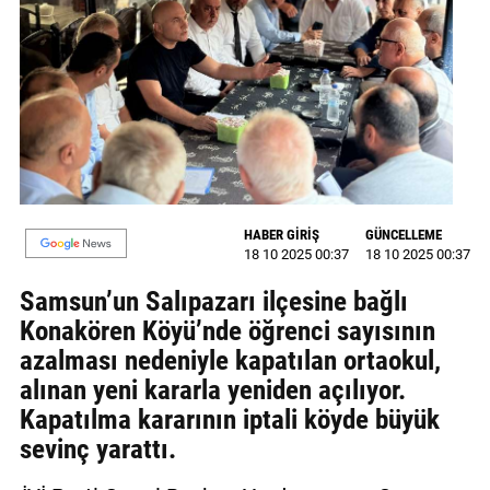
GALERİ
VİDEO
YAZARLAR
BİZE
ULAŞIN
Künye
HABER GİRİŞ
GÜNCELLEME
18 10 2025 00:37
18 10 2025 00:37
İletişim
Samsun’un Salıpazarı ilçesine bağlı
Konakören Köyü’nde öğrenci sayısının
Gizlilik
azalması nedeniyle kapatılan ortaokul,
Sözleşmesi
alınan yeni kararla yeniden açılıyor.
Kullanıcı
Kapatılma kararının iptali köyde büyük
Sözleşmesi
sevinç yarattı.