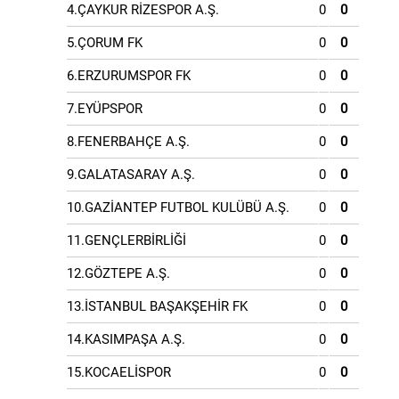
4.ÇAYKUR RİZESPOR A.Ş.
0
0
5.ÇORUM FK
0
0
6.ERZURUMSPOR FK
0
0
7.EYÜPSPOR
0
0
8.FENERBAHÇE A.Ş.
0
0
9.GALATASARAY A.Ş.
0
0
10.GAZİANTEP FUTBOL KULÜBÜ A.Ş.
0
0
11.GENÇLERBİRLİĞİ
0
0
12.GÖZTEPE A.Ş.
0
0
13.İSTANBUL BAŞAKŞEHİR FK
0
0
14.KASIMPAŞA A.Ş.
0
0
15.KOCAELİSPOR
0
0