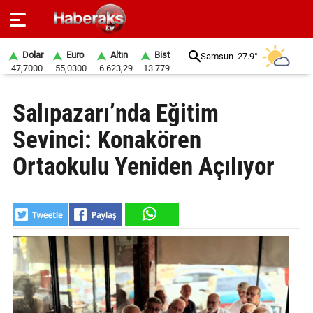
Dolar
Euro
Altın
Bist
Samsun
27.9°
47,7000
55,0300
6.623,29
13.779
GÜNDEM
Salıpazarı’nda Eğitim
SPOR
Sevinci: Konakören
YAŞAM
Ortaokulu Yeniden Açılıyor
EKONOMİ
BELEDİYELER
SAĞLIK
SİYASET
EĞİTİM