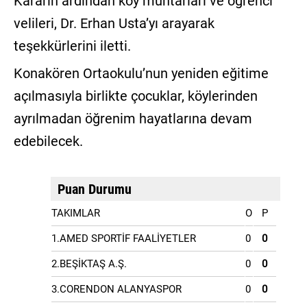
Kararın ardından köy muhtarları ve öğrenci
velileri, Dr. Erhan Usta’yı arayarak
teşekkürlerini iletti.
Konakören Ortaokulu’nun yeniden eğitime
açılmasıyla birlikte çocuklar, köylerinden
ayrılmadan öğrenim hayatlarına devam
edebilecek.
Puan Durumu
TAKIMLAR
O
P
1.AMED SPORTİF FAALİYETLER
0
0
2.BEŞİKTAŞ A.Ş.
0
0
3.CORENDON ALANYASPOR
0
0