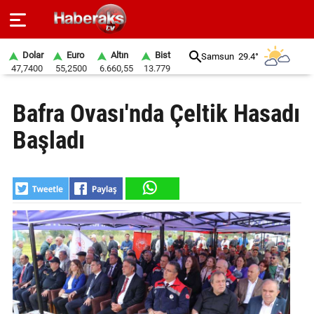
Dolar
Euro
Altın
Bist
Samsun
29.4°
47,7400
55,2500
6.660,55
13.779
GÜNDEM
Bafra Ovası'nda Çeltik Hasadı
SPOR
Başladı
YAŞAM
EKONOMİ
BELEDİYELER
SAĞLIK
SİYASET
EĞİTİM