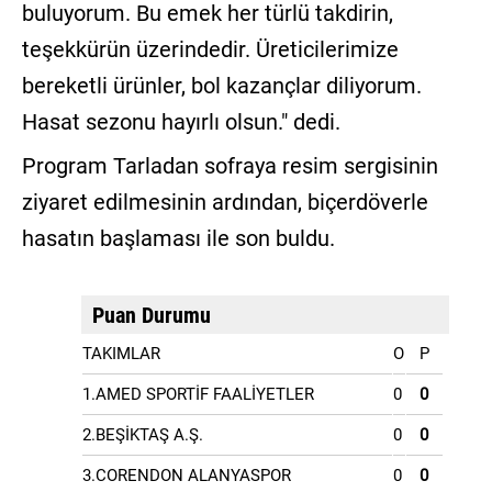
buluyorum. Bu emek her türlü takdirin,
teşekkürün üzerindedir. Üreticilerimize
bereketli ürünler, bol kazançlar diliyorum.
Hasat sezonu hayırlı olsun." dedi.
Program Tarladan sofraya resim sergisinin
ziyaret edilmesinin ardından, biçerdöverle
hasatın başlaması ile son buldu.
Puan Durumu
TAKIMLAR
O
P
1.AMED SPORTİF FAALİYETLER
0
0
2.BEŞİKTAŞ A.Ş.
0
0
3.CORENDON ALANYASPOR
0
0