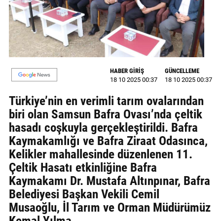
GALERİ
VİDEO
YAZARLAR
HABER GİRİŞ
GÜNCELLEME
BİZE
18 10 2025 00:37
18 10 2025 00:37
ULAŞIN
Türkiye’nin en verimli tarım ovalarından
Künye
biri olan Samsun Bafra Ovası’nda çeltik
hasadı coşkuyla gerçekleştirildi. Bafra
İletişim
Kaymakamlığı ve Bafra Ziraat Odasınca,
Gizlilik
Kelikler mahallesinde düzenlenen 11.
Sözleşmesi
Çeltik Hasatı etkinliğine Bafra
Kaymakamı Dr. Mustafa Altınpınar, Bafra
Kullanıcı
Belediyesi Başkan Vekili Cemil
Sözleşmesi
Musaoğlu, İl Tarım ve Orman Müdürümüz
Kemal Yılma