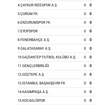
4.ÇAYKUR RİZESPOR A.Ş.
0
0
5.ÇORUM FK
0
0
6.ERZURUMSPOR FK
0
0
7.EYÜPSPOR
0
0
8.FENERBAHÇE A.Ş.
0
0
9.GALATASARAY A.Ş.
0
0
10.GAZİANTEP FUTBOL KULÜBÜ A.Ş.
0
0
11.GENÇLERBİRLİĞİ
0
0
12.GÖZTEPE A.Ş.
0
0
13.İSTANBUL BAŞAKŞEHİR FK
0
0
14.KASIMPAŞA A.Ş.
0
0
15.KOCAELİSPOR
0
0