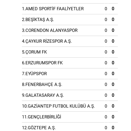
1.AMED SPORTİF FAALİYETLER
0
0
2.BEŞİKTAŞ A.Ş.
0
0
3.CORENDON ALANYASPOR
0
0
4.ÇAYKUR RİZESPOR A.Ş.
0
0
5.ÇORUM FK
0
0
6.ERZURUMSPOR FK
0
0
7.EYÜPSPOR
0
0
8.FENERBAHÇE A.Ş.
0
0
9.GALATASARAY A.Ş.
0
0
10.GAZİANTEP FUTBOL KULÜBÜ A.Ş.
0
0
11.GENÇLERBİRLİĞİ
0
0
12.GÖZTEPE A.Ş.
0
0