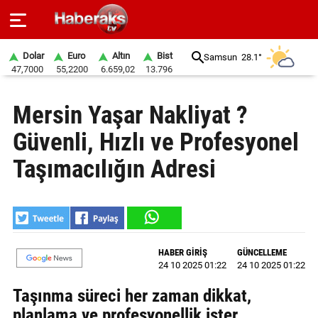
Dolar
Euro
Altın
Bist
Samsun
28.1°
47,7000
55,2200
6.659,02
13.796
GÜNDEM
Mersin Yaşar Nakliyat ?
SPOR
Güvenli, Hızlı ve Profesyonel
YAŞAM
Taşımacılığın Adresi
EKONOMİ
BELEDİYELER
SAĞLIK
HABER GİRİŞ
GÜNCELLEME
24 10 2025 01:22
24 10 2025 01:22
SİYASET
Taşınma süreci her zaman dikkat,
EĞİTİM
planlama ve profesyonellik ister.