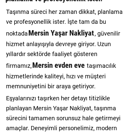
GALERİ
Taşınma süreci her zaman dikkat, planlama
VİDEO
ve profesyonellik ister. İşte tam da bu
Mersin Yaşar Nakliyat
noktada
, güvenilir
YAZARLAR
hizmet anlayışıyla devreye giriyor. Uzun
BİZE
ULAŞIN
yıllardır sektörde faaliyet gösteren
Mersin evden eve
Künye
firmamız,
taşımacılık
hizmetlerinde kaliteyi, hızı ve müşteri
İletişim
memnuniyetini bir araya getiriyor.
Gizlilik
Eşyalarınızı taşırken her detayı titizlikle
Sözleşmesi
planlayan Mersin Yaşar Nakliyat, taşınma
Kullanıcı
sürecini tamamen sorunsuz hale getirmeyi
Sözleşmesi
amaçlar. Deneyimli personelimiz, modern