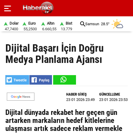
Dolar
Euro
Altın
Bist
Samsun
28.5°
47,7400
55,2500
6.660,55
13.779
GÜNDEM
Dijital Başarı İçin Doğru
SPOR
Medya Planlama Ajansı
YAŞAM
EKONOMİ
BELEDİYELER
HABER GİRİŞ
GÜNCELLEME
23 01 2026 23:49
23 01 2026 23:53
SAĞLIK
Dijital dünyada rekabet her geçen gün
SİYASET
artarken markaların hedef kitlelerine
ulaşması artık sadece reklam vermekle
EĞİTİM