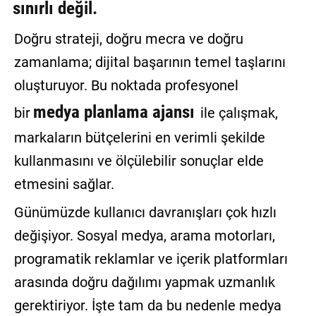
sınırlı değil.
GALERİ
Doğru strateji, doğru mecra ve doğru
VİDEO
zamanlama; dijital başarının temel taşlarını
YAZARLAR
oluşturuyor. Bu noktada profesyonel
BİZE
medya planlama ajansı
bir
ile çalışmak,
ULAŞIN
markaların bütçelerini en verimli şekilde
Künye
kullanmasını ve ölçülebilir sonuçlar elde
İletişim
etmesini sağlar.
Günümüzde kullanıcı davranışları çok hızlı
Gizlilik
Sözleşmesi
değişiyor. Sosyal medya, arama motorları,
programatik reklamlar ve içerik platformları
Kullanıcı
Sözleşmesi
arasında doğru dağılımı yapmak uzmanlık
gerektiriyor. İşte tam da bu nedenle medya