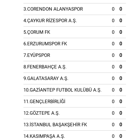
3.CORENDON ALANYASPOR
0
0
4.ÇAYKUR RİZESPOR A.Ş.
0
0
5.ÇORUM FK
0
0
6.ERZURUMSPOR FK
0
0
7.EYÜPSPOR
0
0
8.FENERBAHÇE A.Ş.
0
0
9.GALATASARAY A.Ş.
0
0
10.GAZİANTEP FUTBOL KULÜBÜ A.Ş.
0
0
11.GENÇLERBİRLİĞİ
0
0
12.GÖZTEPE A.Ş.
0
0
13.İSTANBUL BAŞAKŞEHİR FK
0
0
14.KASIMPAŞA A.Ş.
0
0