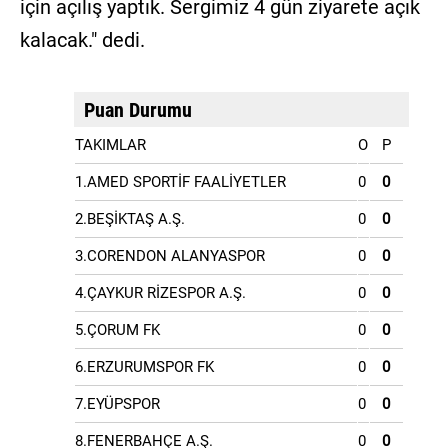
için açılış yaptık. Sergimiz 4 gün ziyarete açık
kalacak." dedi.
Puan Durumu
TAKIMLAR
O
P
1.AMED SPORTİF FAALİYETLER
0
0
2.BEŞİKTAŞ A.Ş.
0
0
3.CORENDON ALANYASPOR
0
0
4.ÇAYKUR RİZESPOR A.Ş.
0
0
5.ÇORUM FK
0
0
6.ERZURUMSPOR FK
0
0
7.EYÜPSPOR
0
0
8.FENERBAHÇE A.Ş.
0
0