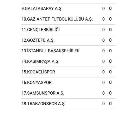
9.GALATASARAY A.Ş.
0
0
10.GAZİANTEP FUTBOL KULÜBÜ A.Ş.
0
0
11.GENÇLERBİRLİĞİ
0
0
12.GÖZTEPE A.Ş.
0
0
13.İSTANBUL BAŞAKŞEHİR FK
0
0
14.KASIMPAŞA A.Ş.
0
0
15.KOCAELİSPOR
0
0
16.KONYASPOR
0
0
17.SAMSUNSPOR A.Ş.
0
0
18.TRABZONSPOR A.Ş.
0
0