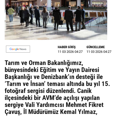
GALERİ
VİDEO
YAZARLAR
BİZE
ULAŞIN
HABER GİRİŞ
GÜNCELLEME
11 03 2026 04:27
11 03 2026 04:27
Künye
Tarım ve Orman Bakanlığımız,
İletişim
bünyesindeki Eğitim ve Yayın Dairesi
Başkanlığı ve Denizbank’ın desteği ile
Gizlilik
‘Tarım ve İnsan’ teması altında bu yıl 15.
Sözleşmesi
fotoğraf sergisi düzenlendi. Canik
Kullanıcı
ilçesindeki bir AVM’de açılışı yapılan
Sözleşmesi
sergiye Vali Yardımcısı Mehmet Fikret
Çavuş, İl Müdürümüz Kemal Yılmaz,