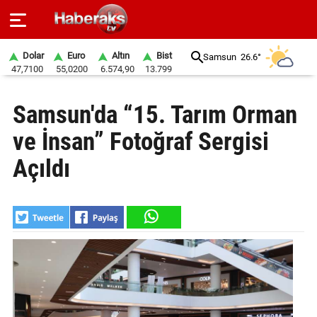
Dolar
Euro
Altın
Bist
Samsun
26.6°
47,7100
55,0200
6.574,90
13.799
GÜNDEM
Samsun'da “15. Tarım Orman
SPOR
ve İnsan” Fotoğraf Sergisi
YAŞAM
Açıldı
EKONOMİ
BELEDİYELER
SAĞLIK
SİYASET
EĞİTİM