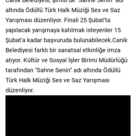
Canik Belediyesi, şimdi de "Sahne Senin" adı
GALERİ
altında Ödüllü Türk Halk Müziği Ses ve Saz
Yarışması düzenliyor. Finali 25 Şubat'ta
VİDEO
yapılacak yarışmaya katılmak isteyenler 15
YAZARLAR
Şubat'a kadar başvuruda bulunabilecek.Canik
BİZE
Belediyesi farklı bir sanatsal etkinliğe imza
ULAŞIN
atıyor. Kültür ve Sosyal İşler Birimi Müdürlüğü
Künye
tarafından "Sahne Senin" adı altında Ödüllü
İletişim
Türk Halk Müziği Ses ve Saz Yarışması
düzenliyor.
Gizlilik
Sözleşmesi
Kullanıcı
Sözleşmesi