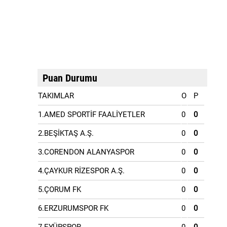
Puan Durumu
TAKIMLAR
O
P
1.AMED SPORTİF FAALİYETLER
0
0
2.BEŞİKTAŞ A.Ş.
0
0
3.CORENDON ALANYASPOR
0
0
4.ÇAYKUR RİZESPOR A.Ş.
0
0
5.ÇORUM FK
0
0
6.ERZURUMSPOR FK
0
0