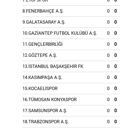
7.EYÜPSPOR
0
0
8.FENERBAHÇE A.Ş.
0
0
9.GALATASARAY A.Ş.
0
0
10.GAZİANTEP FUTBOL KULÜBÜ A.Ş.
0
0
11.GENÇLERBİRLİĞİ
0
0
12.GÖZTEPE A.Ş.
0
0
13.İSTANBUL BAŞAKŞEHİR FK
0
0
14.KASIMPAŞA A.Ş.
0
0
15.KOCAELİSPOR
0
0
16.TÜMOSAN KONYASPOR
0
0
17.SAMSUNSPOR A.Ş.
0
0
18.TRABZONSPOR A.Ş.
0
0