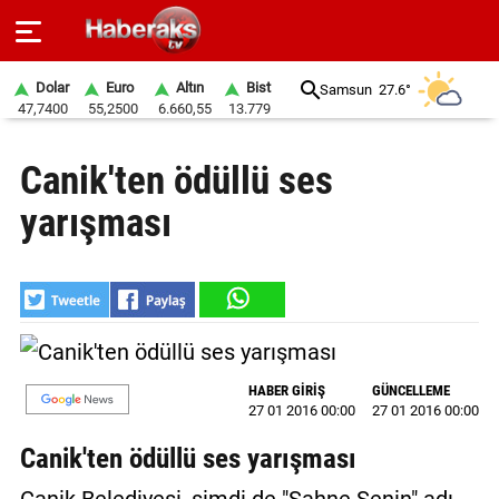
Dolar
Euro
Altın
Bist
Samsun
27.6°
47,7400
55,2500
6.660,55
13.779
GÜNDEM
Canik'ten ödüllü ses
SPOR
yarışması
YAŞAM
EKONOMİ
BELEDİYELER
SAĞLIK
HABER GİRİŞ
GÜNCELLEME
27 01 2016 00:00
27 01 2016 00:00
SİYASET
Canik'ten ödüllü ses yarışması
EĞİTİM