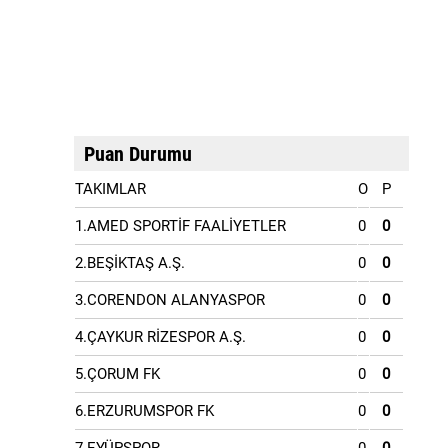
Puan Durumu
TAKIMLAR
O
P
1.AMED SPORTİF FAALİYETLER
0
0
2.BEŞİKTAŞ A.Ş.
0
0
3.CORENDON ALANYASPOR
0
0
4.ÇAYKUR RİZESPOR A.Ş.
0
0
5.ÇORUM FK
0
0
6.ERZURUMSPOR FK
0
0