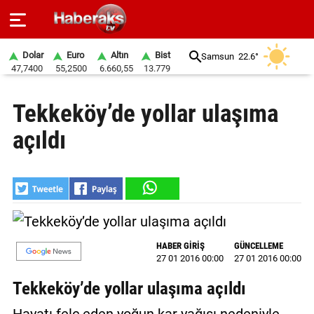
Dolar
Euro
Altın
Bist
Samsun
22.6°
47,7400
55,2500
6.660,55
13.779
GÜNDEM
Tekkeköy’de yollar ulaşıma
SPOR
açıldı
YAŞAM
EKONOMİ
BELEDİYELER
SAĞLIK
HABER GİRİŞ
GÜNCELLEME
27 01 2016 00:00
27 01 2016 00:00
SİYASET
Tekkeköy’de yollar ulaşıma açıldı
EĞİTİM