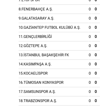
7.EYÜPSPOR
0
0
8.FENERBAHÇE A.Ş.
0
0
9.GALATASARAY A.Ş.
0
0
10.GAZİANTEP FUTBOL KULÜBÜ A.Ş.
0
0
11.GENÇLERBİRLİĞİ
0
0
12.GÖZTEPE A.Ş.
0
0
13.İSTANBUL BAŞAKŞEHİR FK
0
0
14.KASIMPAŞA A.Ş.
0
0
15.KOCAELİSPOR
0
0
16.TÜMOSAN KONYASPOR
0
0
17.SAMSUNSPOR A.Ş.
0
0
18.TRABZONSPOR A.Ş.
0
0