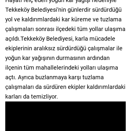
Hayatı felç eden yoğun kar yağışı nedeniyle
GALERİ
Tekkeköy Belediyesi'nin günlerdir sürdürdüğü
yol ve kaldırımlardaki kar küreme ve tuzlama
VİDEO
çalışmaları sonrası ilçedeki tüm yollar ulaşıma
YAZARLAR
açıldı.Tekkeköy Belediyesi, karla mücadele
BİZE
ekiplerinin aralıksız sürdürdüğü çalışmalar ile
ULAŞIN
yoğun kar yağışının durmasının ardından
Künye
ilçenin tüm mahallelerindeki yolları ulaşıma
İletişim
açtı. Ayrıca buzlanmaya karşı tuzlama
çalışmaları da sürdüren ekipler kaldırımlardaki
Gizlilik
Sözleşmesi
karları da temizliyor.
Kullanıcı
Sözleşmesi