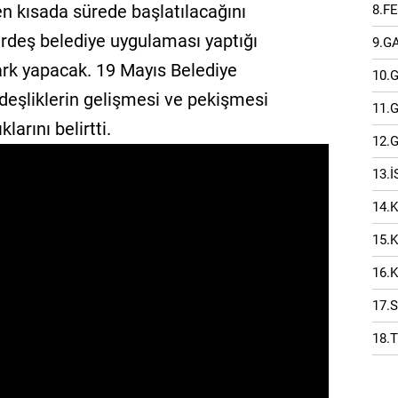
en kısada sürede başlatılacağını
8.F
ardeş belediye uygulaması yaptığı
9.G
ark yapacak. 19 Mayıs Belediye
10.
eşliklerin gelişmesi ve pekişmesi
11.
arını belirtti.
12.
13.
14.
15.
16.
17.
18.