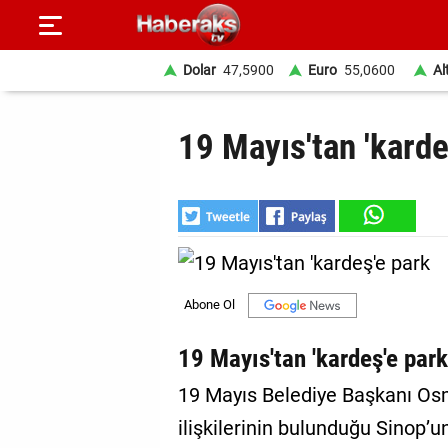
Dolar
47,5900
Euro
55,0600
Al
GÜNDEM
19 Mayıs'tan 'karde
SPOR
YAŞAM
EKONOMİ
BELEDİYELER
SAĞLIK
19 Mayıs'tan 'kardeş'e par
SİYASET
19 Mayıs Belediye Başkanı Os
ilişkilerinin bulunduğu Sinop’
EĞİTİM