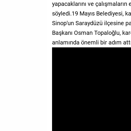
yapacaklarını ve çalışmaların 
GALERİ
söyledi.19 Mayıs Belediyesi, k
VİDEO
Sinop'un Saraydüzü ilçesine p
Başkanı Osman Topaloğlu, kard
YAZARLAR
anlamında önemli bir adım attıkl
BİZE
ULAŞIN
Künye
İletişim
Gizlilik
Sözleşmesi
Kullanıcı
Sözleşmesi