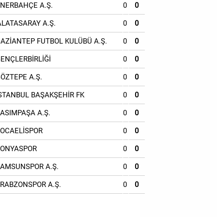
ENERBAHÇE A.Ş.
0
0
ALATASARAY A.Ş.
0
0
GAZİANTEP FUTBOL KULÜBÜ A.Ş.
0
0
GENÇLERBİRLİĞİ
0
0
GÖZTEPE A.Ş.
0
0
İSTANBUL BAŞAKŞEHİR FK
0
0
KASIMPAŞA A.Ş.
0
0
KOCAELİSPOR
0
0
KONYASPOR
0
0
SAMSUNSPOR A.Ş.
0
0
TRABZONSPOR A.Ş.
0
0