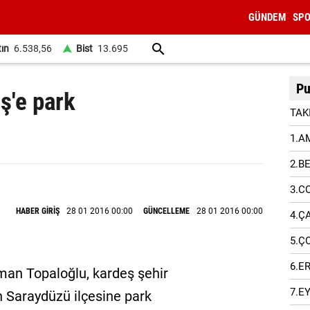
GÜNDEM
SP
tın
6.538,56
Bist
13.695
Pu
ş'e park
TAK
1.A
2.B
3.C
HABER GİRİŞ
28 01 2016 00:00
GÜNCELLEME
28 01 2016 00:00
4.Ç
5.Ç
k
6.E
man Topaloğlu, kardeş şehir
7.E
un Saraydüzü ilçesine park