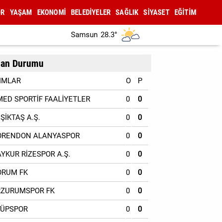
OR
YAŞAM
EKONOMİ
BELEDİYELER
SAĞLIK
SİYASET
EĞİTİM
Samsun
28.3°
an Durumu
IMLAR
O
P
MED SPORTİF FAALİYETLER
0
0
EŞİKTAŞ A.Ş.
0
0
ORENDON ALANYASPOR
0
0
AYKUR RİZESPOR A.Ş.
0
0
ORUM FK
0
0
RZURUMSPOR FK
0
0
YÜPSPOR
0
0