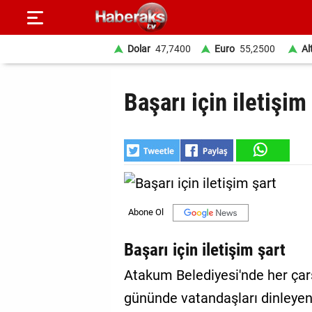
Dolar
47,7400
Euro
55,2500
Al
GÜNDEM
Başarı için iletişim
SPOR
YAŞAM
EKONOMİ
BELEDİYELER
SAĞLIK
Başarı için iletişim şart
SİYASET
Atakum Belediyesi'nde her çar
gününde vatandaşları dinleyen 
EĞİTİM