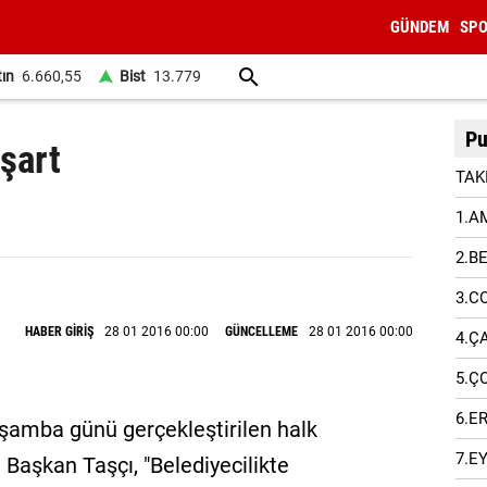
GÜNDEM
SP
tın
6.660,55
Bist
13.779
Pu
 şart
TAK
1.A
2.B
3.C
HABER GİRİŞ
28 01 2016 00:00
GÜNCELLEME
28 01 2016 00:00
4.Ç
5.Ç
6.E
şamba günü gerçekleştirilen halk
7.E
Başkan Taşçı, "Belediyecilikte