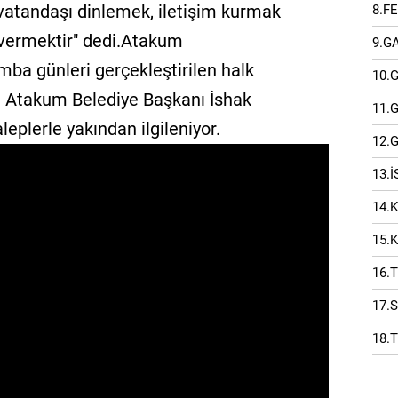
 vatandaşı dinlemek, iletişim kurmak
8.F
 vermektir" dedi.Atakum
9.G
mba günleri gerçekleştirilen halk
10.
n Atakum Belediye Başkanı İshak
11.
aleplerle yakından ilgileniyor.
12.
13.
14.
15.
16.
17.
18.