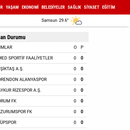
OR
YAŞAM
EKONOMİ
BELEDİYELER
SAĞLIK
SİYASET
EĞİTİM
Samsun
29.6°
an Durumu
IMLAR
O
P
MED SPORTİF FAALİYETLER
0
0
EŞİKTAŞ A.Ş.
0
0
ORENDON ALANYASPOR
0
0
AYKUR RİZESPOR A.Ş.
0
0
ORUM FK
0
0
RZURUMSPOR FK
0
0
YÜPSPOR
0
0