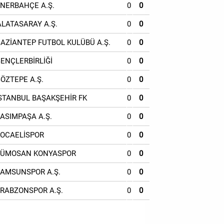
ENERBAHÇE A.Ş.
0
0
ALATASARAY A.Ş.
0
0
GAZİANTEP FUTBOL KULÜBÜ A.Ş.
0
0
GENÇLERBİRLİĞİ
0
0
GÖZTEPE A.Ş.
0
0
İSTANBUL BAŞAKŞEHİR FK
0
0
KASIMPAŞA A.Ş.
0
0
KOCAELİSPOR
0
0
TÜMOSAN KONYASPOR
0
0
SAMSUNSPOR A.Ş.
0
0
TRABZONSPOR A.Ş.
0
0