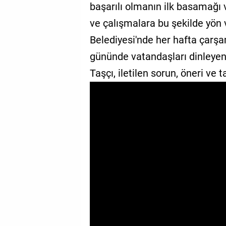
başarılı olmanın ilk basamağı
GALERİ
ve çalışmalara bu şekilde yön
VİDEO
Belediyesi'nde her hafta çarşa
gününde vatandaşları dinleye
YAZARLAR
Taşçı, iletilen sorun, öneri ve t
BİZE
ULAŞIN
Künye
İletişim
Gizlilik
Sözleşmesi
Kullanıcı
Sözleşmesi