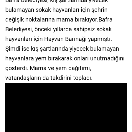
Bafra Belediyesi, kış şartlarında yiyecek
GALERİ
bulamayan sokak hayvanları için şehrin
değişik noktalarına mama bırakıyor.Bafra
VİDEO
Belediyesi, önceki yıllarda sahipsiz sokak
YAZARLAR
hayvanları için Hayvan Barınağı yapmıştı.
BİZE
Şimdi ise kış şartlarında yiyecek bulamayan
ULAŞIN
hayvanlara yem bırakarak onları unutmadığını
Künye
gösterdi. Mama ve yem dağıtımı,
İletişim
vatandaşların da takdirini topladı.
Gizlilik
Sözleşmesi
Kullanıcı
Sözleşmesi