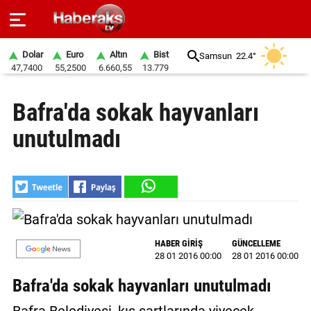
Dolar
Euro
Altın
Bist
Samsun
22.4°
47,7400
55,2500
6.660,55
13.779
GÜNDEM
Bafra'da sokak hayvanları
SPOR
unutulmadı
YAŞAM
EKONOMİ
BELEDİYELER
SAĞLIK
HABER GİRİŞ
GÜNCELLEME
28 01 2016 00:00
28 01 2016 00:00
SİYASET
Bafra'da sokak hayvanları unutulmadı
EĞİTİM