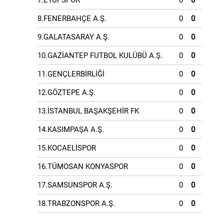
7.EYÜPSPOR
0
0
8.FENERBAHÇE A.Ş.
0
0
9.GALATASARAY A.Ş.
0
0
10.GAZİANTEP FUTBOL KULÜBÜ A.Ş.
0
0
11.GENÇLERBİRLİĞİ
0
0
12.GÖZTEPE A.Ş.
0
0
13.İSTANBUL BAŞAKŞEHİR FK
0
0
14.KASIMPAŞA A.Ş.
0
0
15.KOCAELİSPOR
0
0
16.TÜMOSAN KONYASPOR
0
0
17.SAMSUNSPOR A.Ş.
0
0
18.TRABZONSPOR A.Ş.
0
0