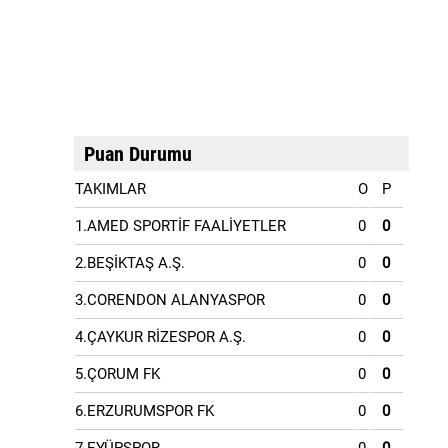
Puan Durumu
TAKIMLAR
O
P
1.AMED SPORTİF FAALİYETLER
0
0
2.BEŞİKTAŞ A.Ş.
0
0
3.CORENDON ALANYASPOR
0
0
4.ÇAYKUR RİZESPOR A.Ş.
0
0
5.ÇORUM FK
0
0
6.ERZURUMSPOR FK
0
0