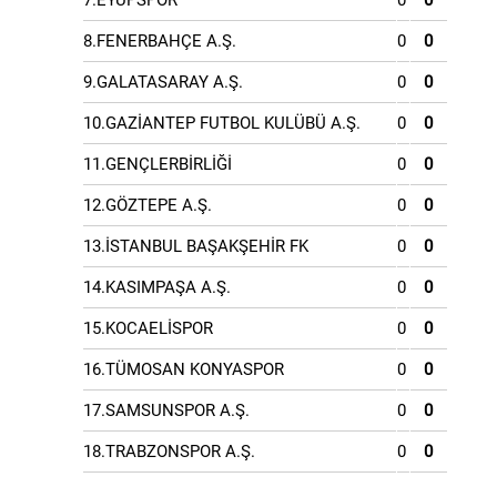
7.EYÜPSPOR
0
0
8.FENERBAHÇE A.Ş.
0
0
9.GALATASARAY A.Ş.
0
0
10.GAZİANTEP FUTBOL KULÜBÜ A.Ş.
0
0
11.GENÇLERBİRLİĞİ
0
0
12.GÖZTEPE A.Ş.
0
0
13.İSTANBUL BAŞAKŞEHİR FK
0
0
14.KASIMPAŞA A.Ş.
0
0
15.KOCAELİSPOR
0
0
16.TÜMOSAN KONYASPOR
0
0
17.SAMSUNSPOR A.Ş.
0
0
18.TRABZONSPOR A.Ş.
0
0