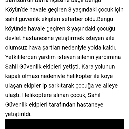
Samsun’un Bafra ilçesine bağlı Bengü
GALERİ
Köyün’de havale geçiren 3 yaşındaki çocuk için
sahil güvenlik ekipleri seferber oldu.Bengü
VİDEO
köyünde havale geçiren 3 yaşındaki çocuğu
YAZARLAR
devlet hastanesine yetiştirmek isteyen aile
BİZE
olumsuz hava şartları nedeniyle yolda kaldı.
ULAŞIN
Yetkililerden yardım isteyen ailenin yardımına
Künye
Sahil Güvenlik ekipleri yetişti. Kara yolunun
İletişim
kapalı olması nedeniyle helikopter ile köye
ulaşan ekipler ip sarkıtarak çocuğa ve aileye
Gizlilik
Sözleşmesi
ulaştı. Helikoptere alınan çocuk, Sahil
Güvenlik ekipleri tarafından hastaneye
Kullanıcı
yetiştirildi.
Sözleşmesi