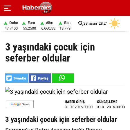
Dolar
Euro
Altın
Bist
Samsun
28.2°
47,7400
55,2500
6.660,55
13.779
GÜNDEM
3 yaşındaki çocuk için
SPOR
seferber oldular
YAŞAM
EKONOMİ
BELEDİYELER
SAĞLIK
HABER GİRİŞ
GÜNCELLEME
31 01 2016 00:00
31 01 2016 00:00
SİYASET
3 yaşındaki çocuk için seferber oldular
EĞİTİM