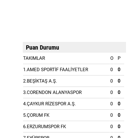
Puan Durumu
TAKIMLAR
O
P
1.AMED SPORTİF FAALİYETLER
0
0
2.BEŞİKTAŞ A.Ş.
0
0
3.CORENDON ALANYASPOR
0
0
4.ÇAYKUR RİZESPOR A.Ş.
0
0
5.ÇORUM FK
0
0
6.ERZURUMSPOR FK
0
0