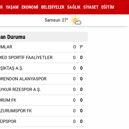
OR
YAŞAM
EKONOMİ
BELEDİYELER
SAĞLIK
SİYASET
EĞİTİM
Samsun
27°
an Durumu
IMLAR
O
P
MED SPORTİF FAALİYETLER
0
0
EŞİKTAŞ A.Ş.
0
0
ORENDON ALANYASPOR
0
0
AYKUR RİZESPOR A.Ş.
0
0
ORUM FK
0
0
RZURUMSPOR FK
0
0
YÜPSPOR
0
0