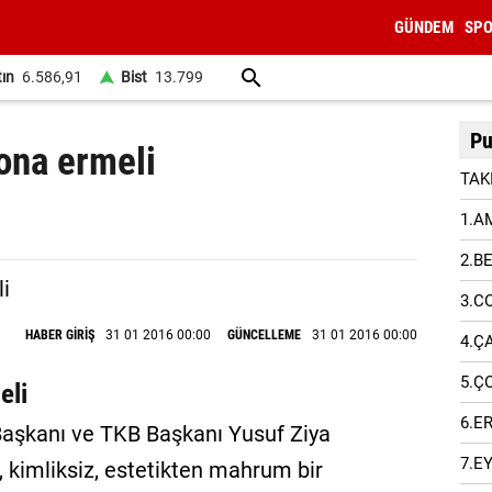
GÜNDEM
SP
tın
6.586,91
Bist
13.799
Pu
ona ermeli
TAK
1.A
2.B
3.C
HABER GİRİŞ
31 01 2016 00:00
GÜNCELLEME
31 01 2016 00:00
4.Ç
5.Ç
eli
6.E
aşkanı ve TKB Başkanı Yusuf Ziya
7.E
z, kimliksiz, estetikten mahrum bir