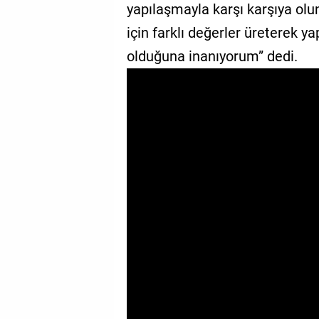
yapılaşmayla karşı karşıya ol
GALERİ
için farklı değerler üreterek y
VİDEO
olduğuna inanıyorum” dedi.
YAZARLAR
BİZE
ULAŞIN
Künye
İletişim
Gizlilik
Sözleşmesi
Kullanıcı
Sözleşmesi