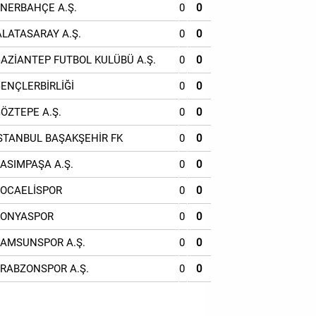
ENERBAHÇE A.Ş.
0
0
ALATASARAY A.Ş.
0
0
GAZİANTEP FUTBOL KULÜBÜ A.Ş.
0
0
GENÇLERBİRLİĞİ
0
0
GÖZTEPE A.Ş.
0
0
İSTANBUL BAŞAKŞEHİR FK
0
0
KASIMPAŞA A.Ş.
0
0
KOCAELİSPOR
0
0
KONYASPOR
0
0
SAMSUNSPOR A.Ş.
0
0
TRABZONSPOR A.Ş.
0
0