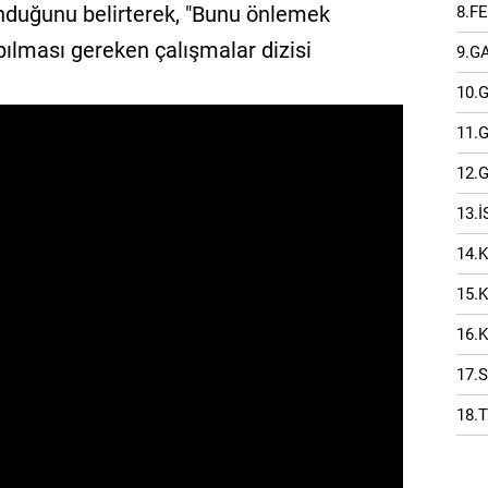
unduğunu belirterek, "Bunu önlemek
8.F
apılması gereken çalışmalar dizisi
9.G
10.
11.
12.
13.
14.
15.
16.
17.
18.