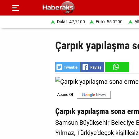
Dolar
47,7100
Euro
55,0200
Al
GÜNDEM
Çarpık yapılaşma s
SPOR
YAŞAM
EKONOMİ
BELEDİYELER
SAĞLIK
Çarpık yapılaşma sona erm
SİYASET
Samsun Büyükşehir Belediye B
Yılmaz, Türkiye’deçok kişiliksi
EĞİTİM