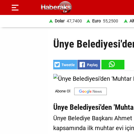
Dolar
47,7400
Euro
55,2500
Al
GÜNDEM
Ünye Belediyesi'den
SPOR
YAŞAM
EKONOMİ
BELEDİYELER
SAĞLIK
Ünye Belediyesi'den 'Muhtar
SİYASET
Ünye Belediye Başkanı Ahmet Ç
kapsamında ilk muhtar evi için 
EĞİTİM