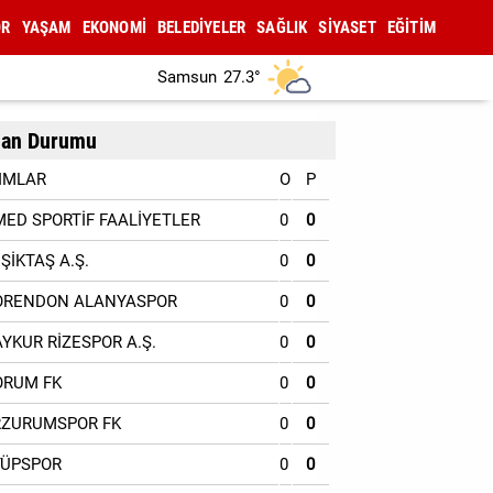
OR
YAŞAM
EKONOMİ
BELEDİYELER
SAĞLIK
SİYASET
EĞİTİM
Samsun
27.3°
an Durumu
IMLAR
O
P
MED SPORTİF FAALİYETLER
0
0
EŞİKTAŞ A.Ş.
0
0
ORENDON ALANYASPOR
0
0
AYKUR RİZESPOR A.Ş.
0
0
ORUM FK
0
0
RZURUMSPOR FK
0
0
YÜPSPOR
0
0