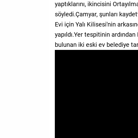
yaptıklarını, ikincisini Ortayıl
GALERİ
söyledi.Çamyar, şunları kaydet
VİDEO
Evi için Yalı Kilisesi'nin arkas
yapıldı.Yer tespitinin ardından
YAZARLAR
bulunan iki eski ev belediye ta
BİZE
ULAŞIN
Künye
İletişim
Gizlilik
Sözleşmesi
Kullanıcı
Sözleşmesi