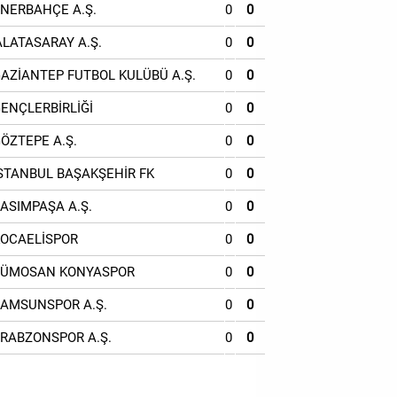
ENERBAHÇE A.Ş.
0
0
ALATASARAY A.Ş.
0
0
GAZİANTEP FUTBOL KULÜBÜ A.Ş.
0
0
GENÇLERBİRLİĞİ
0
0
GÖZTEPE A.Ş.
0
0
İSTANBUL BAŞAKŞEHİR FK
0
0
KASIMPAŞA A.Ş.
0
0
KOCAELİSPOR
0
0
TÜMOSAN KONYASPOR
0
0
SAMSUNSPOR A.Ş.
0
0
TRABZONSPOR A.Ş.
0
0