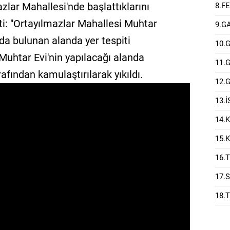
mazlar Mahallesi'nde başlattıklarını
8.F
ti: "Ortayılmazlar Mahallesi Muhtar
9.G
ında bulunan alanda yer tespiti
10.
 Muhtar Evi'nin yapılacağı alanda
11.
rafından kamulaştırılarak yıkıldı.
12.
13.
14.
15.
16.
17.
18.