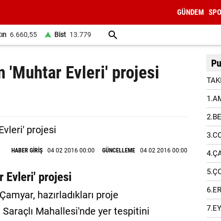
GÜNDEM
SP
tın
6.660,55
Bist
13.779
Pu
 'Muhtar Evleri' projesi
TAK
1.A
2.B
3.C
HABER GİRİŞ
04 02 2016 00:00
GÜNCELLEME
04 02 2016 00:00
4.Ç
5.Ç
 Evleri' projesi
6.E
amyar, hazırladıkları proje
7.E
Saraçlı Mahallesi'nde yer tespitini