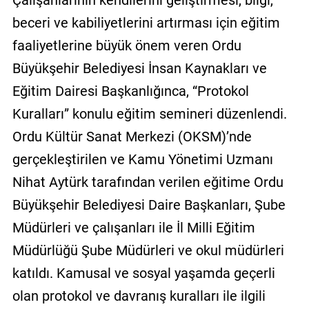
Çalışanlarının kendilerini geliştirmesi, bilgi,
GALERİ
beceri ve kabiliyetlerini artırması için eğitim
faaliyetlerine büyük önem veren Ordu
VİDEO
Büyükşehir Belediyesi İnsan Kaynakları ve
YAZARLAR
Eğitim Dairesi Başkanlığınca, “Protokol
BİZE
Kuralları” konulu eğitim semineri düzenlendi.
ULAŞIN
Ordu Kültür Sanat Merkezi (OKSM)’nde
Künye
gerçekleştirilen ve Kamu Yönetimi Uzmanı
İletişim
Nihat Aytürk tarafından verilen eğitime Ordu
Büyükşehir Belediyesi Daire Başkanları, Şube
Gizlilik
Sözleşmesi
Müdürleri ve çalışanları ile İl Milli Eğitim
Müdürlüğü Şube Müdürleri ve okul müdürleri
Kullanıcı
katıldı. Kamusal ve sosyal yaşamda geçerli
Sözleşmesi
olan protokol ve davranış kuralları ile ilgili