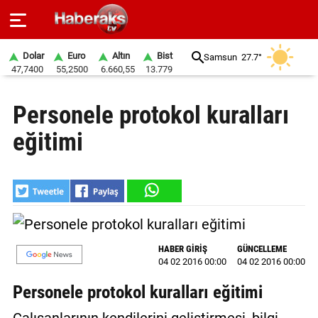
Dolar
Euro
Altın
Bist
Samsun
27.7°
47,7400
55,2500
6.660,55
13.779
GÜNDEM
Personele protokol kuralları
SPOR
eğitimi
YAŞAM
EKONOMİ
BELEDİYELER
SAĞLIK
HABER GİRİŞ
GÜNCELLEME
04 02 2016 00:00
04 02 2016 00:00
SİYASET
Personele protokol kuralları eğitimi
EĞİTİM