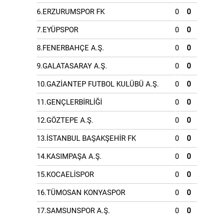
6.ERZURUMSPOR FK
0
0
7.EYÜPSPOR
0
0
8.FENERBAHÇE A.Ş.
0
0
9.GALATASARAY A.Ş.
0
0
10.GAZİANTEP FUTBOL KULÜBÜ A.Ş.
0
0
11.GENÇLERBİRLİĞİ
0
0
12.GÖZTEPE A.Ş.
0
0
13.İSTANBUL BAŞAKŞEHİR FK
0
0
14.KASIMPAŞA A.Ş.
0
0
15.KOCAELİSPOR
0
0
16.TÜMOSAN KONYASPOR
0
0
17.SAMSUNSPOR A.Ş.
0
0