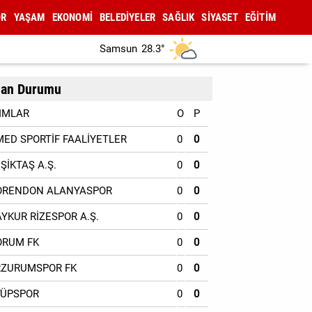
OR
YAŞAM
EKONOMİ
BELEDİYELER
SAĞLIK
SİYASET
EĞİTİM
Samsun
28.3°
an Durumu
IMLAR
O
P
MED SPORTİF FAALİYETLER
0
0
EŞİKTAŞ A.Ş.
0
0
ORENDON ALANYASPOR
0
0
AYKUR RİZESPOR A.Ş.
0
0
ORUM FK
0
0
RZURUMSPOR FK
0
0
YÜPSPOR
0
0