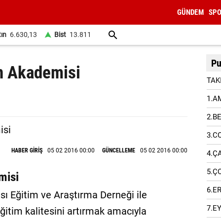
GÜNDEM
SP
tın
6.630,13
Bist
13.811
Pu
n Akademisi
TAK
1.A
2.B
3.C
HABER GİRİŞ
05 02 2016 00:00
GÜNCELLEME
05 02 2016 00:00
4.Ç
5.Ç
misi
6.E
ası Eğitim ve Araştırma Derneği ile
7.E
ğitim kalitesini artırmak amacıyla