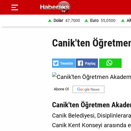
Dolar
47,7000
Euro
55,0500
Al
GÜNDEM
Canik'ten Öğretme
SPOR
YAŞAM
EKONOMİ
BELEDİYELER
SAĞLIK
Canik'ten Öğretmen Akade
SİYASET
Canik Belediyesi, Disiplinlerar
Canik Kent Konseyi arasında e
EĞİTİM