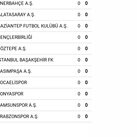
ENERBAHÇE A.Ş.
0
0
ALATASARAY A.Ş.
0
0
GAZİANTEP FUTBOL KULÜBÜ A.Ş.
0
0
GENÇLERBİRLİĞİ
0
0
GÖZTEPE A.Ş.
0
0
İSTANBUL BAŞAKŞEHİR FK
0
0
KASIMPAŞA A.Ş.
0
0
KOCAELİSPOR
0
0
KONYASPOR
0
0
SAMSUNSPOR A.Ş.
0
0
TRABZONSPOR A.Ş.
0
0