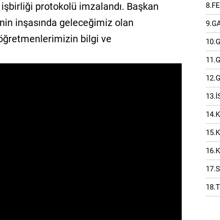
şbirliği protokolü imzalandı. Başkan
8.F
'nin inşasında geleceğimiz olan
9.G
 öğretmenlerimizin bilgi ve
10.
11.
12.
13.
14.
15.
16.
17.
18.