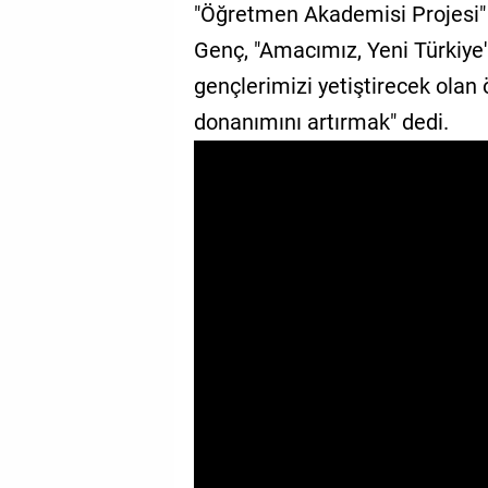
"Öğretmen Akademisi Projesi" i
GALERİ
Genç, "Amacımız, Yeni Türkiye
VİDEO
gençlerimizi yetiştirecek olan
donanımını artırmak" dedi.
YAZARLAR
BİZE
ULAŞIN
Künye
İletişim
Gizlilik
Sözleşmesi
Kullanıcı
Sözleşmesi