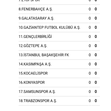
7.EYÜPSPOR
0
0
8.FENERBAHÇE A.Ş.
0
0
9.GALATASARAY A.Ş.
0
0
10.GAZİANTEP FUTBOL KULÜBÜ A.Ş.
0
0
11.GENÇLERBİRLİĞİ
0
0
12.GÖZTEPE A.Ş.
0
0
13.İSTANBUL BAŞAKŞEHİR FK
0
0
14.KASIMPAŞA A.Ş.
0
0
15.KOCAELİSPOR
0
0
16.KONYASPOR
0
0
17.SAMSUNSPOR A.Ş.
0
0
18.TRABZONSPOR A.Ş.
0
0