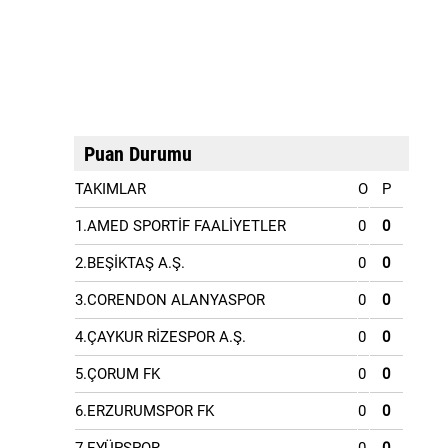
Puan Durumu
TAKIMLAR
O
P
1.AMED SPORTİF FAALİYETLER
0
0
2.BEŞİKTAŞ A.Ş.
0
0
3.CORENDON ALANYASPOR
0
0
4.ÇAYKUR RİZESPOR A.Ş.
0
0
5.ÇORUM FK
0
0
6.ERZURUMSPOR FK
0
0