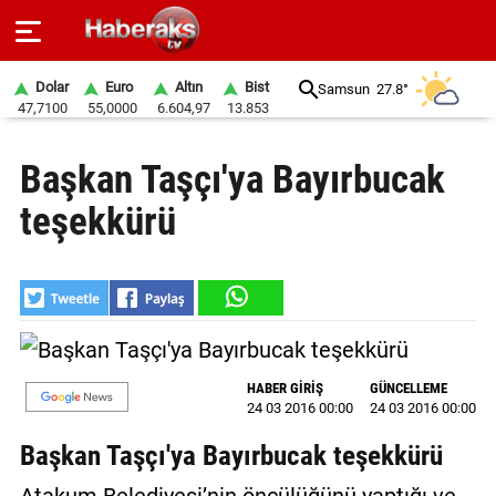
Dolar
Euro
Altın
Bist
Samsun
27.8°
47,7100
55,0000
6.604,97
13.853
GÜNDEM
Başkan Taşçı'ya Bayırbucak
SPOR
teşekkürü
YAŞAM
EKONOMİ
BELEDİYELER
SAĞLIK
HABER GİRİŞ
GÜNCELLEME
24 03 2016 00:00
24 03 2016 00:00
SİYASET
Başkan Taşçı'ya Bayırbucak teşekkürü
EĞİTİM