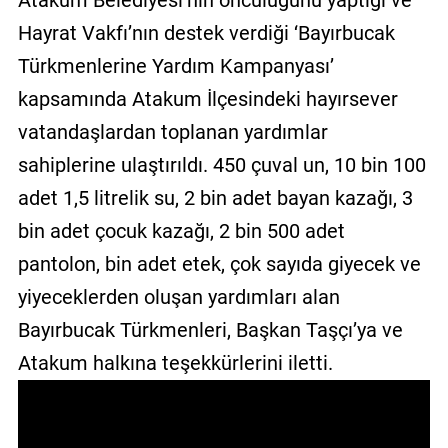
Atakum Belediyesi’nin öncülüğünü yaptığı ve
GALERİ
Hayrat Vakfı’nın destek verdiği ‘Bayırbucak
Türkmenlerine Yardım Kampanyası’
VİDEO
kapsamında Atakum İlçesindeki hayırsever
YAZARLAR
vatandaşlardan toplanan yardımlar
BİZE
sahiplerine ulaştırıldı. 450 çuval un, 10 bin 100
ULAŞIN
adet 1,5 litrelik su, 2 bin adet bayan kazağı, 3
Künye
bin adet çocuk kazağı, 2 bin 500 adet
İletişim
pantolon, bin adet etek, çok sayıda giyecek ve
yiyeceklerden oluşan yardımları alan
Gizlilik
Sözleşmesi
Bayırbucak Türkmenleri, Başkan Taşçı’ya ve
Atakum halkına teşekkürlerini iletti.
Kullanıcı
Sözleşmesi