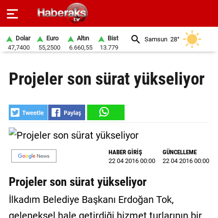
Dolar
Euro
Altın
Bist
Samsun
28°
47,7400
55,2500
6.660,55
13.779
GÜNDEM
Projeler son sürat yükseliyor
SPOR
YAŞAM
EKONOMİ
BELEDİYELER
HABER GİRİŞ
GÜNCELLEME
22 04 2016 00:00
22 04 2016 00:00
SAĞLIK
Projeler son sürat yükseliyor
SİYASET
İlkadım Belediye Başkanı Erdoğan Tok,
EĞİTİM
geleneksel hale getirdiği hizmet turlarının bir