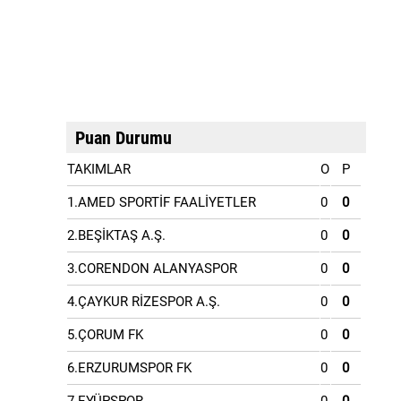
Puan Durumu
TAKIMLAR
O
P
1.AMED SPORTİF FAALİYETLER
0
0
2.BEŞİKTAŞ A.Ş.
0
0
3.CORENDON ALANYASPOR
0
0
4.ÇAYKUR RİZESPOR A.Ş.
0
0
5.ÇORUM FK
0
0
6.ERZURUMSPOR FK
0
0