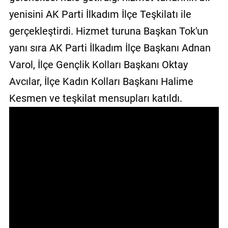
GALERİ
yenisini AK Parti İlkadım İlçe Teşkilatı ile
gerçekleştirdi. Hizmet turuna Başkan Tok'un
VİDEO
yanı sıra AK Parti İlkadım İlçe Başkanı Adnan
YAZARLAR
Varol, İlçe Gençlik Kolları Başkanı Oktay
BİZE
Avcılar, İlçe Kadın Kolları Başkanı Halime
ULAŞIN
Kesmen ve teşkilat mensupları katıldı.
Künye
İletişim
Gizlilik
Sözleşmesi
Kullanıcı
Sözleşmesi