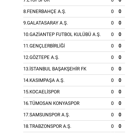
7.EYÜPSPOR
0
0
8.FENERBAHÇE A.Ş.
0
0
9.GALATASARAY A.Ş.
0
0
10.GAZİANTEP FUTBOL KULÜBÜ A.Ş.
0
0
11.GENÇLERBİRLİĞİ
0
0
12.GÖZTEPE A.Ş.
0
0
13.İSTANBUL BAŞAKŞEHİR FK
0
0
14.KASIMPAŞA A.Ş.
0
0
15.KOCAELİSPOR
0
0
16.TÜMOSAN KONYASPOR
0
0
17.SAMSUNSPOR A.Ş.
0
0
18.TRABZONSPOR A.Ş.
0
0