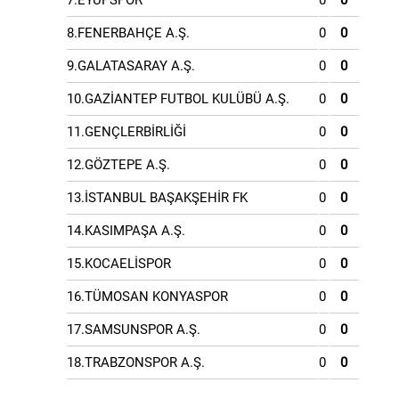
7.EYÜPSPOR
0
0
8.FENERBAHÇE A.Ş.
0
0
9.GALATASARAY A.Ş.
0
0
10.GAZİANTEP FUTBOL KULÜBÜ A.Ş.
0
0
11.GENÇLERBİRLİĞİ
0
0
12.GÖZTEPE A.Ş.
0
0
13.İSTANBUL BAŞAKŞEHİR FK
0
0
14.KASIMPAŞA A.Ş.
0
0
15.KOCAELİSPOR
0
0
16.TÜMOSAN KONYASPOR
0
0
17.SAMSUNSPOR A.Ş.
0
0
18.TRABZONSPOR A.Ş.
0
0