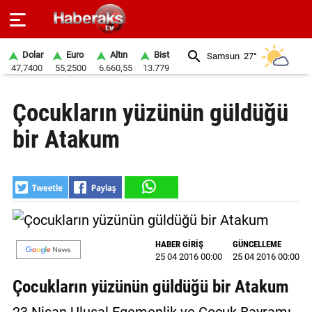
Dolar
Euro
Altın
Bist
Samsun
27°
47,7400
55,2500
6.660,55
13.779
GÜNDEM
Çocukların yüzünün güldüğü
SPOR
bir Atakum
YAŞAM
EKONOMİ
BELEDİYELER
SAĞLIK
HABER GİRİŞ
GÜNCELLEME
25 04 2016 00:00
25 04 2016 00:00
SİYASET
Çocukların yüzünün güldüğü bir Atakum
EĞİTİM