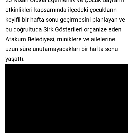
23 Nisan Ulusal Egemenlik ve Çocuk Bayramı
GALERİ
etkinlikleri kapsamında ilçedeki çocukların
keyifli bir hafta sonu geçirmesini planlayan ve
VİDEO
bu doğrultuda Sirk Gösterileri organize eden
YAZARLAR
Atakum Belediyesi, miniklere ve ailelerine
BİZE
uzun süre unutamayacakları bir hafta sonu
ULAŞIN
yaşattı.
Künye
İletişim
Gizlilik
Sözleşmesi
Kullanıcı
Sözleşmesi