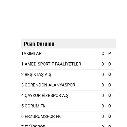
Puan Durumu
TAKIMLAR
O
P
1.AMED SPORTİF FAALİYETLER
0
0
2.BEŞİKTAŞ A.Ş.
0
0
3.CORENDON ALANYASPOR
0
0
4.ÇAYKUR RİZESPOR A.Ş.
0
0
5.ÇORUM FK
0
0
6.ERZURUMSPOR FK
0
0