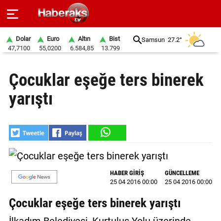
Dolar
Euro
Altın
Bist
Samsun
27.2°
47,7100
55,0200
6.584,85
13.799
GÜNDEM
Çocuklar eşeğe ters binerek
SPOR
yarıştı
YAŞAM
EKONOMİ
BELEDİYELER
SAĞLIK
HABER GİRİŞ
GÜNCELLEME
25 04 2016 00:00
25 04 2016 00:00
SİYASET
Çocuklar eşeğe ters binerek yarıştı
EĞİTİM