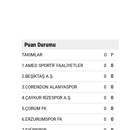
Puan Durumu
TAKIMLAR
O
P
1.AMED SPORTİF FAALİYETLER
0
0
2.BEŞİKTAŞ A.Ş.
0
0
3.CORENDON ALANYASPOR
0
0
4.ÇAYKUR RİZESPOR A.Ş.
0
0
5.ÇORUM FK
0
0
6.ERZURUMSPOR FK
0
0