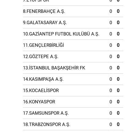
7.EYÜPSPOR
0
0
8.FENERBAHÇE A.Ş.
0
0
9.GALATASARAY A.Ş.
0
0
10.GAZİANTEP FUTBOL KULÜBÜ A.Ş.
0
0
11.GENÇLERBİRLİĞİ
0
0
12.GÖZTEPE A.Ş.
0
0
13.İSTANBUL BAŞAKŞEHİR FK
0
0
14.KASIMPAŞA A.Ş.
0
0
15.KOCAELİSPOR
0
0
16.KONYASPOR
0
0
17.SAMSUNSPOR A.Ş.
0
0
18.TRABZONSPOR A.Ş.
0
0