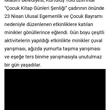
İlkadım Belediyesi, Kurtuluş Yolu üzerinde
GALERİ
“Çocuk Kitap Günleri Şenliği” çadırının önünde
23 Nisan Ulusal Egemenlik ve Çocuk Bayramı
VİDEO
nedeniyle düzenlenen etkinliklere katılan
YAZARLAR
minikler gönüllerince eğlendi. Gün boyu çeşitli
BİZE
aktivitelerin yapıldığı etkinlikte minikler çuval
ULAŞIN
yarışması, ağızda yumurta taşıma yarışması
Künye
ve eşeğe ters binme yarışmasıyla unutulmaz
İletişim
bir gün yaşadılar.
Gizlilik
Sözleşmesi
Kullanıcı
Sözleşmesi