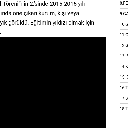
l Töreni”nin 2.’sinde 2015-2016 yılı
8.F
nında öne çıkan kurum, kişi veya
9.G
yık görüldü. Eğitimin yıldızı olmak için
10.
.
11.
12.
13.
14.
15.
16.
17.
18.