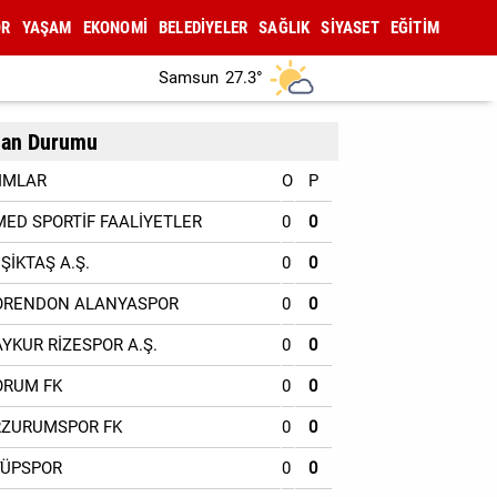
OR
YAŞAM
EKONOMİ
BELEDİYELER
SAĞLIK
SİYASET
EĞİTİM
Samsun
27.3°
an Durumu
IMLAR
O
P
MED SPORTİF FAALİYETLER
0
0
EŞİKTAŞ A.Ş.
0
0
ORENDON ALANYASPOR
0
0
AYKUR RİZESPOR A.Ş.
0
0
ORUM FK
0
0
RZURUMSPOR FK
0
0
YÜPSPOR
0
0