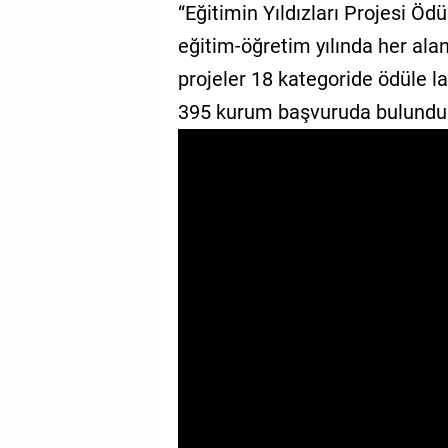
“Eğitimin Yıldızları Projesi Ödü
GALERİ
eğitim-öğretim yılında her ala
VİDEO
projeler 18 kategoride ödüle la
395 kurum başvuruda bulundu
YAZARLAR
BİZE
ULAŞIN
Künye
İletişim
Gizlilik
Sözleşmesi
Kullanıcı
Sözleşmesi