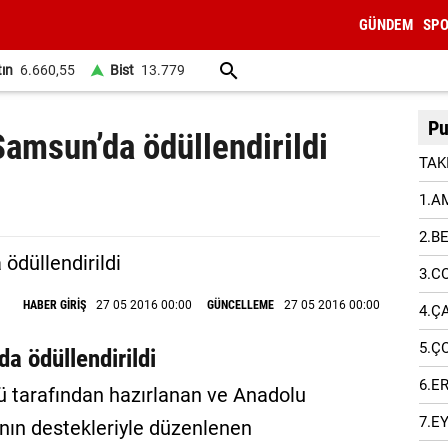
GÜNDEM
SP
tın
6.660,55
Bist
13.779
Pu
 Samsun’da ödüllendirildi
TAK
1.A
2.B
3.C
HABER GİRİŞ
27 05 2016 00:00
GÜNCELLEME
27 05 2016 00:00
4.Ç
5.Ç
da ödüllendirildi
6.E
 tarafından hazırlanan ve Anadolu
7.E
’nın destekleriyle düzenlenen