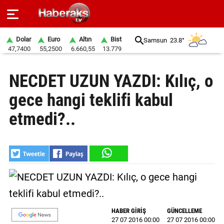
Dolar
Euro
Altın
Bist
Samsun
23.8°
47,7400
55,2500
6.660,55
13.779
GÜNDEM
NECDET UZUN YAZDI: Kılıç, o
SPOR
gece hangi teklifi kabul
YAŞAM
etmedi?..
EKONOMİ
BELEDİYELER
SAĞLIK
SİYASET
HABER GİRİŞ
GÜNCELLEME
EĞİTİM
27 07 2016 00:00
27 07 2016 00:00