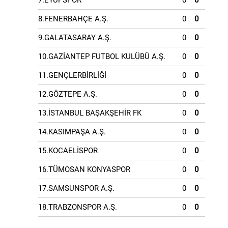
7.EYÜPSPOR
0
0
8.FENERBAHÇE A.Ş.
0
0
9.GALATASARAY A.Ş.
0
0
10.GAZİANTEP FUTBOL KULÜBÜ A.Ş.
0
0
11.GENÇLERBİRLİĞİ
0
0
12.GÖZTEPE A.Ş.
0
0
13.İSTANBUL BAŞAKŞEHİR FK
0
0
14.KASIMPAŞA A.Ş.
0
0
15.KOCAELİSPOR
0
0
16.TÜMOSAN KONYASPOR
0
0
17.SAMSUNSPOR A.Ş.
0
0
18.TRABZONSPOR A.Ş.
0
0