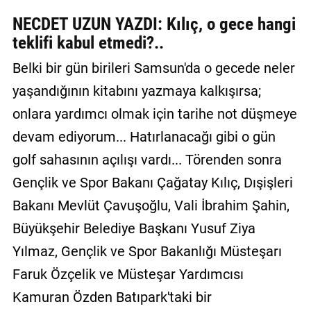
GALERİ
NECDET UZUN YAZDI: Kılıç, o gece hangi
teklifi kabul etmedi?..
VİDEO
Belki bir gün birileri Samsun'da o gecede neler
YAZARLAR
yaşandığının kitabını yazmaya kalkışırsa;
BİZE
onlara yardımcı olmak için tarihe not düşmeye
ULAŞIN
devam ediyorum... Hatırlanacağı gibi o gün
Künye
golf sahasının açılışı vardı... Törenden sonra
İletişim
Gençlik ve Spor Bakanı Çağatay Kılıç, Dışişleri
Bakanı Mevlüt Çavuşoğlu, Vali İbrahim Şahin,
Gizlilik
Büyükşehir Belediye Başkanı Yusuf Ziya
Sözleşmesi
Yılmaz, Gençlik ve Spor Bakanlığı Müsteşarı
Kullanıcı
Faruk Özçelik ve Müsteşar Yardımcısı
Sözleşmesi
Kamuran Özden Batıpark'taki bir