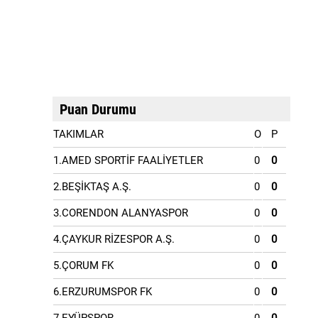
Puan Durumu
TAKIMLAR
O
P
1.AMED SPORTİF FAALİYETLER
0
0
2.BEŞİKTAŞ A.Ş.
0
0
3.CORENDON ALANYASPOR
0
0
4.ÇAYKUR RİZESPOR A.Ş.
0
0
5.ÇORUM FK
0
0
6.ERZURUMSPOR FK
0
0