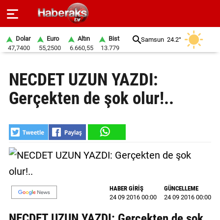
Dolar
Euro
Altın
Bist
Samsun
24.2°
47,7400
55,2500
6.660,55
13.779
GÜNDEM
NECDET UZUN YAZDI:
SPOR
Gerçekten de şok olur!..
YAŞAM
EKONOMİ
BELEDİYELER
SAĞLIK
HABER GİRİŞ
GÜNCELLEME
SİYASET
24 09 2016 00:00
24 09 2016 00:00
EĞİTİM
NECDET UZUN YAZDI: Gerçekten de şok