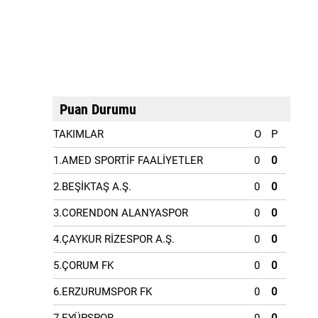
Puan Durumu
TAKIMLAR
O
P
1.AMED SPORTİF FAALİYETLER
0
0
2.BEŞİKTAŞ A.Ş.
0
0
3.CORENDON ALANYASPOR
0
0
4.ÇAYKUR RİZESPOR A.Ş.
0
0
5.ÇORUM FK
0
0
6.ERZURUMSPOR FK
0
0