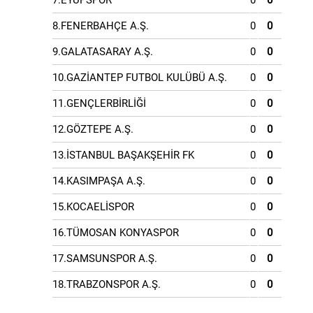
7.EYÜPSPOR
0
0
8.FENERBAHÇE A.Ş.
0
0
9.GALATASARAY A.Ş.
0
0
10.GAZİANTEP FUTBOL KULÜBÜ A.Ş.
0
0
11.GENÇLERBİRLİĞİ
0
0
12.GÖZTEPE A.Ş.
0
0
13.İSTANBUL BAŞAKŞEHİR FK
0
0
14.KASIMPAŞA A.Ş.
0
0
15.KOCAELİSPOR
0
0
16.TÜMOSAN KONYASPOR
0
0
17.SAMSUNSPOR A.Ş.
0
0
18.TRABZONSPOR A.Ş.
0
0