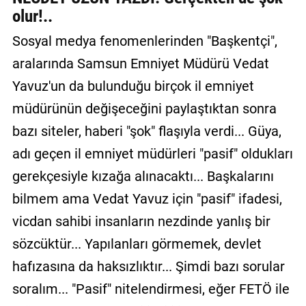
olur!..
GALERİ
Sosyal medya fenomenlerinden "Başkentçi",
VİDEO
aralarında Samsun Emniyet Müdürü Vedat
YAZARLAR
Yavuz'un da bulunduğu birçok il emniyet
BİZE
müdürünün değişeceğini paylaştıktan sonra
ULAŞIN
bazı siteler, haberi "şok" flaşıyla verdi... Güya,
Künye
adı geçen il emniyet müdürleri "pasif" oldukları
gerekçesiyle kızağa alınacaktı... Başkalarını
İletişim
bilmem ama Vedat Yavuz için "pasif" ifadesi,
Gizlilik
vicdan sahibi insanların nezdinde yanlış bir
Sözleşmesi
sözcüktür... Yapılanları görmemek, devlet
Kullanıcı
hafızasına da haksızlıktır... Şimdi bazı sorular
Sözleşmesi
soralım... "Pasif" nitelendirmesi, eğer FETÖ ile