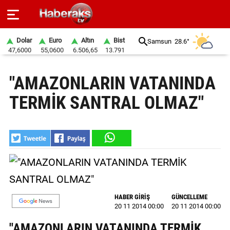
Dolar
Euro
Altın
Bist
Samsun
28.6°
47,6000
55,0600
6.506,65
13.791
GÜNDEM
"AMAZONLARIN VATANINDA
SPOR
TERMİK SANTRAL OLMAZ"
YAŞAM
EKONOMİ
BELEDİYELER
SAĞLIK
HABER GİRİŞ
GÜNCELLEME
SİYASET
20 11 2014 00:00
20 11 2014 00:00
EĞİTİM
"AMAZONLARIN VATANINDA TERMİK