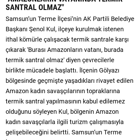
SANTRAL OLMAZ"
GALERİ
Samsun’un Terme İlçesi’nin AK Partili Belediye
VİDEO
Başkanı Şenol Kul, ilçeye kurulmak istenen
YAZARLAR
ithal kömürle çalışacak termik santrale karşı
BİZE
çıkarak 'Burası Amazonların vatanı, burada
ULAŞIN
termik santral olmaz' diyen çevrecilerle
Künye
birlikte mücadele başlattı. İlçenin Gölyazı
bölgesinde geçmişte yaşadıkları rivayet edilen
İletişim
Amazon kadın savaşçılarının topraklarına
Gizlilik
termik santral yapılmasının kabul edilemez
Sözleşmesi
olduğunu söyleyen Kul, bölgenin Amazon
Kullanıcı
kadın savaşçılarla ilgili turizm çalışmasıyla
Sözleşmesi
gelişebileceğini belirtti. Samsun’un Terme