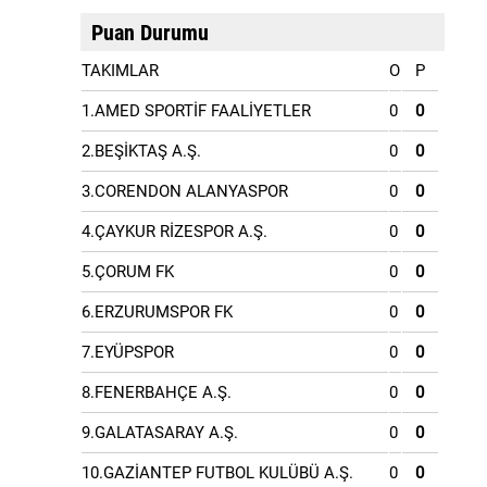
Puan Durumu
TAKIMLAR
O
P
1.AMED SPORTİF FAALİYETLER
0
0
2.BEŞİKTAŞ A.Ş.
0
0
3.CORENDON ALANYASPOR
0
0
4.ÇAYKUR RİZESPOR A.Ş.
0
0
5.ÇORUM FK
0
0
6.ERZURUMSPOR FK
0
0
7.EYÜPSPOR
0
0
8.FENERBAHÇE A.Ş.
0
0
9.GALATASARAY A.Ş.
0
0
10.GAZİANTEP FUTBOL KULÜBÜ A.Ş.
0
0