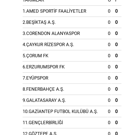
TAKIMLAR
O
P
1.AMED SPORTİF FAALİYETLER
0
0
2.BEŞİKTAŞ A.Ş.
0
0
3.CORENDON ALANYASPOR
0
0
4.ÇAYKUR RİZESPOR A.Ş.
0
0
5.ÇORUM FK
0
0
6.ERZURUMSPOR FK
0
0
7.EYÜPSPOR
0
0
8.FENERBAHÇE A.Ş.
0
0
9.GALATASARAY A.Ş.
0
0
10.GAZİANTEP FUTBOL KULÜBÜ A.Ş.
0
0
11.GENÇLERBİRLİĞİ
0
0
12.GÖZTEPE A.Ş.
0
0