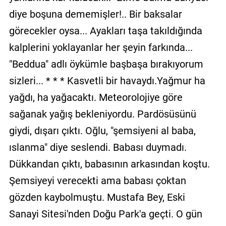
GALERİ
diye boşuna dememişler!.. Bir baksalar
görecekler oysa... Ayakları taşa takıldığında
VİDEO
kalplerini yoklayanlar her şeyin farkında...
YAZARLAR
"Beddua" adlı öykümle başbaşa bırakıyorum
BİZE
sizleri... * * * Kasvetli bir havaydı.Yağmur ha
ULAŞIN
yağdı, ha yağacaktı. Meteorolojiye göre
Künye
sağanak yağış bekleniyordu. Pardösüsünü
giydi, dışarı çıktı. Oğlu, "şemsiyeni al baba,
İletişim
ıslanma" diye seslendi. Babası duymadı.
Gizlilik
Dükkandan çıktı, babasının arkasından koştu.
Sözleşmesi
Şemsiyeyi verecekti ama babası çoktan
Kullanıcı
gözden kaybolmuştu. Mustafa Bey, Eski
Sözleşmesi
Sanayi Sitesi'nden Doğu Park'a geçti. O gün