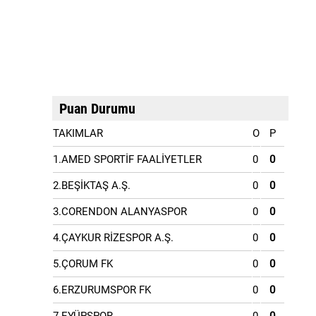
Puan Durumu
TAKIMLAR
O
P
1.AMED SPORTİF FAALİYETLER
0
0
2.BEŞİKTAŞ A.Ş.
0
0
3.CORENDON ALANYASPOR
0
0
4.ÇAYKUR RİZESPOR A.Ş.
0
0
5.ÇORUM FK
0
0
6.ERZURUMSPOR FK
0
0