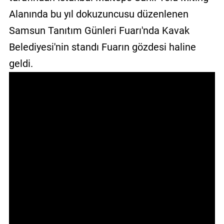
GALERİ
Alanında bu yıl dokuzuncusu düzenlenen
Samsun Tanıtım Günleri Fuarı'nda Kavak
VİDEO
Belediyesi'nin standı Fuarın gözdesi haline
YAZARLAR
geldi.
BİZE
ULAŞIN
Künye
İletişim
Gizlilik
Sözleşmesi
Kullanıcı
Sözleşmesi