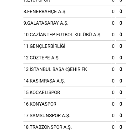
7.EYÜPSPOR
0
0
8.FENERBAHÇE A.Ş.
0
0
9.GALATASARAY A.Ş.
0
0
10.GAZİANTEP FUTBOL KULÜBÜ A.Ş.
0
0
11.GENÇLERBİRLİĞİ
0
0
12.GÖZTEPE A.Ş.
0
0
13.İSTANBUL BAŞAKŞEHİR FK
0
0
14.KASIMPAŞA A.Ş.
0
0
15.KOCAELİSPOR
0
0
16.KONYASPOR
0
0
17.SAMSUNSPOR A.Ş.
0
0
18.TRABZONSPOR A.Ş.
0
0