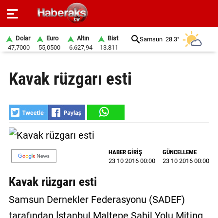
Dolar
Euro
Altın
Bist
Samsun
28.3°
47,7000
55,0500
6.627,94
13.811
GÜNDEM
Kavak rüzgarı esti
SPOR
YAŞAM
EKONOMİ
BELEDİYELER
HABER GİRİŞ
GÜNCELLEME
23 10 2016 00:00
23 10 2016 00:00
SAĞLIK
Kavak rüzgarı esti
SİYASET
Samsun Dernekler Federasyonu (SADEF)
EĞİTİM
tarafından İstanbul Maltepe Sahil Yolu Miting