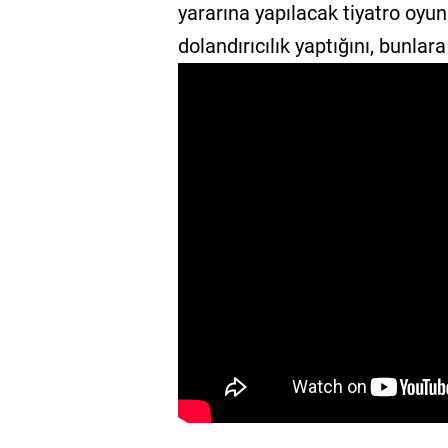
yararına yapılacak tiyatro oyu
GALERİ
dolandırıcılık yaptığını, bunlar
VİDEO
YAZARLAR
BİZE
ULAŞIN
Künye
İletişim
Gizlilik
Sözleşmesi
Kullanıcı
Sözleşmesi