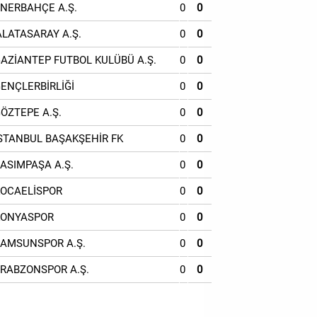
ENERBAHÇE A.Ş.
0
0
ALATASARAY A.Ş.
0
0
GAZİANTEP FUTBOL KULÜBÜ A.Ş.
0
0
GENÇLERBİRLİĞİ
0
0
GÖZTEPE A.Ş.
0
0
İSTANBUL BAŞAKŞEHİR FK
0
0
KASIMPAŞA A.Ş.
0
0
KOCAELİSPOR
0
0
KONYASPOR
0
0
SAMSUNSPOR A.Ş.
0
0
TRABZONSPOR A.Ş.
0
0