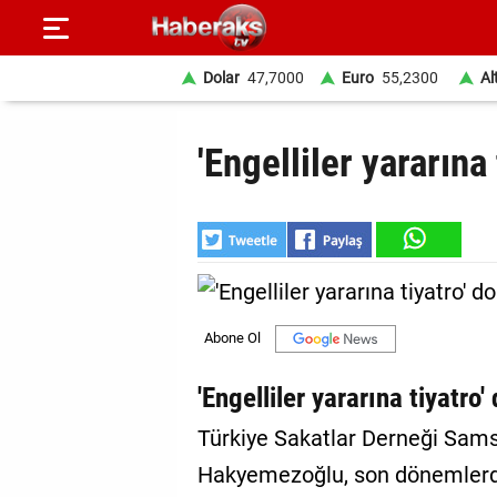
Dolar
47,7000
Euro
55,2300
Al
GÜNDEM
'Engelliler yararına 
SPOR
YAŞAM
EKONOMİ
BELEDİYELER
SAĞLIK
'Engelliler yararına tiyatro'
SİYASET
Türkiye Sakatlar Derneği Sam
Hakyemezoğlu, son dönemlerde t
EĞİTİM