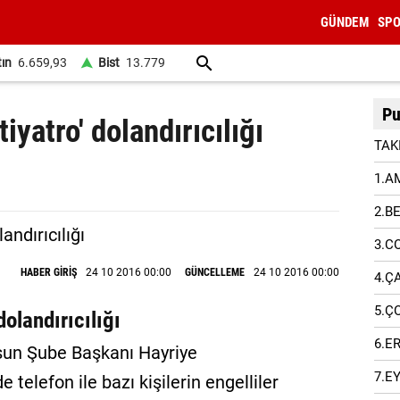
GÜNDEM
SP
tın
6.659,93
Bist
13.779
Pu
tiyatro' dolandırıcılığı
TAK
1.A
2.B
3.C
HABER GİRİŞ
24 10 2016 00:00
GÜNCELLEME
24 10 2016 00:00
4.Ç
5.Ç
 dolandırıcılığı
6.E
sun Şube Başkanı Hayriye
7.E
elefon ile bazı kişilerin engelliler