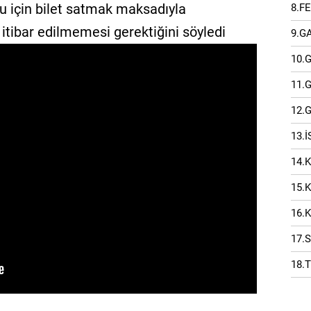
nu için bilet satmak maksadıyla
8.F
a itibar edilmemesi gerektiğini söyledi
9.G
10.
11.
12.
13.
14.
15.
16.
17.
18.