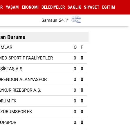
OR
YAŞAM
EKONOMİ
BELEDİYELER
SAĞLIK
SİYASET
EĞİTİM
Samsun
24.1°
an Durumu
IMLAR
O
P
MED SPORTİF FAALİYETLER
0
0
EŞİKTAŞ A.Ş.
0
0
ORENDON ALANYASPOR
0
0
AYKUR RİZESPOR A.Ş.
0
0
ORUM FK
0
0
RZURUMSPOR FK
0
0
YÜPSPOR
0
0