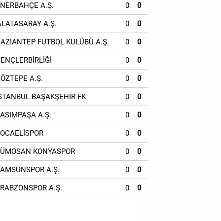
ENERBAHÇE A.Ş.
0
0
ALATASARAY A.Ş.
0
0
GAZİANTEP FUTBOL KULÜBÜ A.Ş.
0
0
GENÇLERBİRLİĞİ
0
0
GÖZTEPE A.Ş.
0
0
İSTANBUL BAŞAKŞEHİR FK
0
0
KASIMPAŞA A.Ş.
0
0
KOCAELİSPOR
0
0
TÜMOSAN KONYASPOR
0
0
SAMSUNSPOR A.Ş.
0
0
TRABZONSPOR A.Ş.
0
0