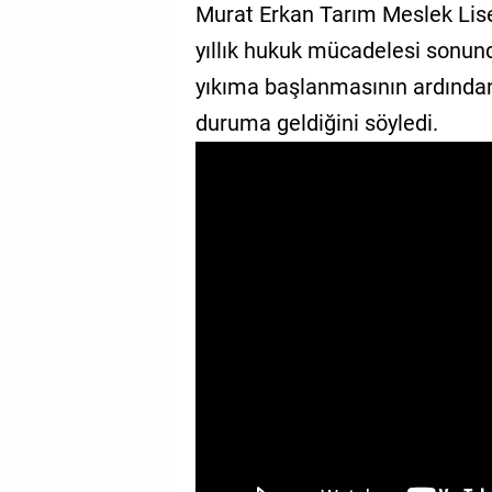
Murat Erkan Tarım Meslek Lisesi
GALERİ
yıllık hukuk mücadelesi sonun
VİDEO
yıkıma başlanmasının ardından
duruma geldiğini söyledi.
YAZARLAR
BİZE
ULAŞIN
Künye
İletişim
Gizlilik
Sözleşmesi
Kullanıcı
Sözleşmesi