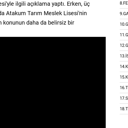
'yle ilgili açıklama yaptı. Erken, üç
8.F
da Atakum Tarım Meslek Lisesi'nin
9.G
 konunun daha da belirsiz bir
10.
11.
12.
13.
14.
15.
16.
17.
18.