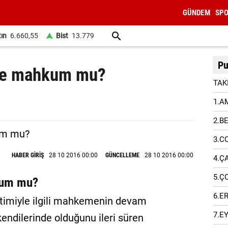
GÜNDEM
SP
tın
6.660,55
Bist
13.779
Pu
te mahkum mu?
TAK
1.A
2.B
3.C
HABER GİRİŞ
28 10 2016 00:00
GÜNCELLEME
28 10 2016 00:00
4.Ç
5.Ç
kum mu?
6.E
timiyle ilgili mahkemenin devam
7.E
kendilerinde olduğunu ileri süren