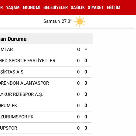
OR
YAŞAM
EKONOMİ
BELEDİYELER
SAĞLIK
SİYASET
EĞİTİM
Samsun
27.3°
an Durumu
IMLAR
O
P
MED SPORTİF FAALİYETLER
0
0
EŞİKTAŞ A.Ş.
0
0
ORENDON ALANYASPOR
0
0
AYKUR RİZESPOR A.Ş.
0
0
ORUM FK
0
0
RZURUMSPOR FK
0
0
YÜPSPOR
0
0