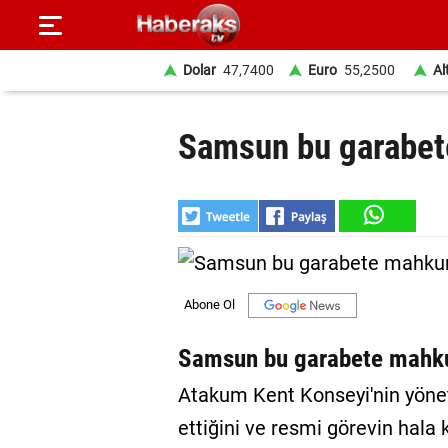
Dolar
47,7400
Euro
55,2500
Al
GÜNDEM
Samsun bu garabe
SPOR
YAŞAM
EKONOMİ
BELEDİYELER
SAĞLIK
Samsun bu garabete mah
SİYASET
Atakum Kent Konseyi'nin yöne
ettiğini ve resmi görevin hala 
EĞİTİM