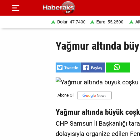
Dolar
47,7400
Euro
55,2500
Al
GÜNDEM
Yağmur altında bü
SPOR
YAŞAM
EKONOMİ
BELEDİYELER
SAĞLIK
Yağmur altında büyük coş
SİYASET
CHP Samsun İl Başkanlığı tar
dolayısıyla organize edilen Fe
EĞİTİM