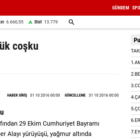
GÜNDEM
SP
tın
6.660,55
Bist
13.779
Pu
yük coşku
TAK
1.A
2.B
3.C
HABER GİRİŞ
31 10 2016 00:00
GÜNCELLEME
31 10 2016 00:00
4.Ç
5.Ç
ku
6.E
afından 29 Ekim Cumhuriyet Bayramı
7.E
ner Alayı yürüyüşü, yağmur altında