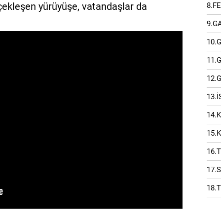
rçekleşen yürüyüşe, vatandaşlar da
8.F
9.G
10.
11.
12.
13.
14.
15.
16.
17.
18.