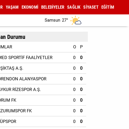
OR
YAŞAM
EKONOMİ
BELEDİYELER
SAĞLIK
SİYASET
EĞİTİM
Samsun
27°
an Durumu
IMLAR
O
P
MED SPORTİF FAALİYETLER
0
0
EŞİKTAŞ A.Ş.
0
0
ORENDON ALANYASPOR
0
0
AYKUR RİZESPOR A.Ş.
0
0
ORUM FK
0
0
RZURUMSPOR FK
0
0
YÜPSPOR
0
0