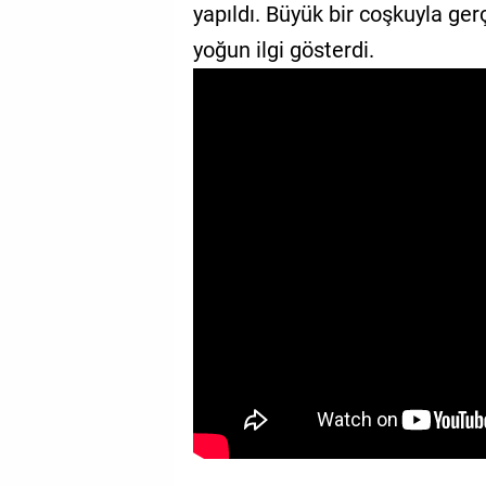
yapıldı. Büyük bir coşkuyla ge
GALERİ
yoğun ilgi gösterdi.
VİDEO
YAZARLAR
BİZE
ULAŞIN
Künye
İletişim
Gizlilik
Sözleşmesi
Kullanıcı
Sözleşmesi