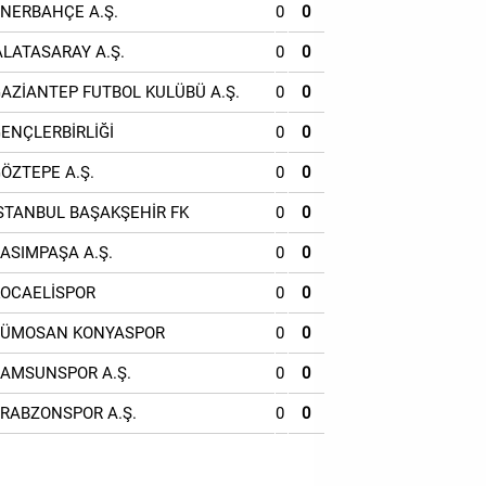
ENERBAHÇE A.Ş.
0
0
ALATASARAY A.Ş.
0
0
GAZİANTEP FUTBOL KULÜBÜ A.Ş.
0
0
GENÇLERBİRLİĞİ
0
0
GÖZTEPE A.Ş.
0
0
İSTANBUL BAŞAKŞEHİR FK
0
0
KASIMPAŞA A.Ş.
0
0
KOCAELİSPOR
0
0
TÜMOSAN KONYASPOR
0
0
SAMSUNSPOR A.Ş.
0
0
TRABZONSPOR A.Ş.
0
0