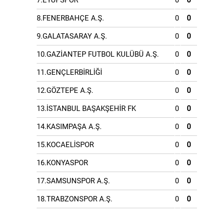
7.EYÜPSPOR
0
0
8.FENERBAHÇE A.Ş.
0
0
9.GALATASARAY A.Ş.
0
0
10.GAZİANTEP FUTBOL KULÜBÜ A.Ş.
0
0
11.GENÇLERBİRLİĞİ
0
0
12.GÖZTEPE A.Ş.
0
0
13.İSTANBUL BAŞAKŞEHİR FK
0
0
14.KASIMPAŞA A.Ş.
0
0
15.KOCAELİSPOR
0
0
16.KONYASPOR
0
0
17.SAMSUNSPOR A.Ş.
0
0
18.TRABZONSPOR A.Ş.
0
0