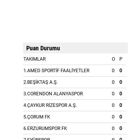
Puan Durumu
TAKIMLAR
O
P
1.AMED SPORTİF FAALİYETLER
0
0
2.BEŞİKTAŞ A.Ş.
0
0
3.CORENDON ALANYASPOR
0
0
4.ÇAYKUR RİZESPOR A.Ş.
0
0
5.ÇORUM FK
0
0
6.ERZURUMSPOR FK
0
0