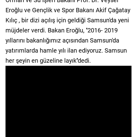
Orman ve Su İşleri Bakanı Prof. Dr. Veysel
GALERİ
Eroğlu ve Gençlik ve Spor Bakanı Akif Çağatay
Kılıç , bir dizi açılış için geldiği Samsun'da yeni
VİDEO
müjdeler verdi. Bakan Eroğlu, ''2016- 2019
YAZARLAR
yıllarını bakanlığımız açısından Samsun'da
BİZE
yatırımlarda hamle yılı ilan ediyoruz. Samsun
ULAŞIN
her şeyin en güzeline layık''dedi.
Künye
İletişim
Gizlilik
Sözleşmesi
Kullanıcı
Sözleşmesi