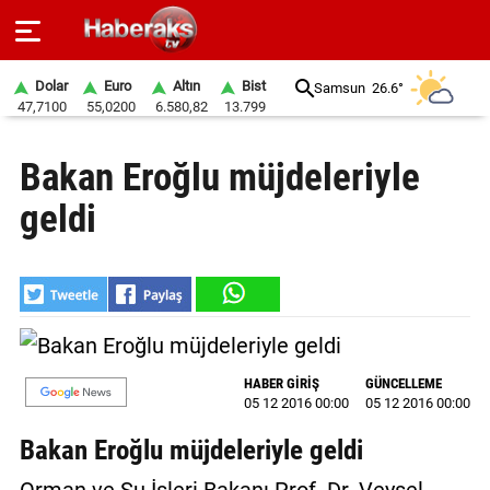
Dolar
Euro
Altın
Bist
Samsun
26.6°
47,7100
55,0200
6.580,82
13.799
GÜNDEM
Bakan Eroğlu müjdeleriyle
SPOR
geldi
YAŞAM
EKONOMİ
BELEDİYELER
SAĞLIK
HABER GİRİŞ
GÜNCELLEME
05 12 2016 00:00
05 12 2016 00:00
SİYASET
Bakan Eroğlu müjdeleriyle geldi
EĞİTİM