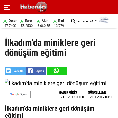
Dolar
Euro
Altın
Bist
Samsun
24.7°
47,7400
55,2500
6.660,55
13.779
GÜNDEM
İlkadım'da miniklere geri
SPOR
dönüşüm eğitimi
YAŞAM
EKONOMİ
BELEDİYELER
SAĞLIK
HABER GİRİŞ
GÜNCELLEME
12 01 2017 00:00
12 01 2017 00:00
SİYASET
İlkadım'da miniklere geri dönüşüm
EĞİTİM
eğitimi