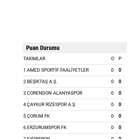
Puan Durumu
TAKIMLAR
O
P
1.AMED SPORTİF FAALİYETLER
0
0
2.BEŞİKTAŞ A.Ş.
0
0
3.CORENDON ALANYASPOR
0
0
4.ÇAYKUR RİZESPOR A.Ş.
0
0
5.ÇORUM FK
0
0
6.ERZURUMSPOR FK
0
0