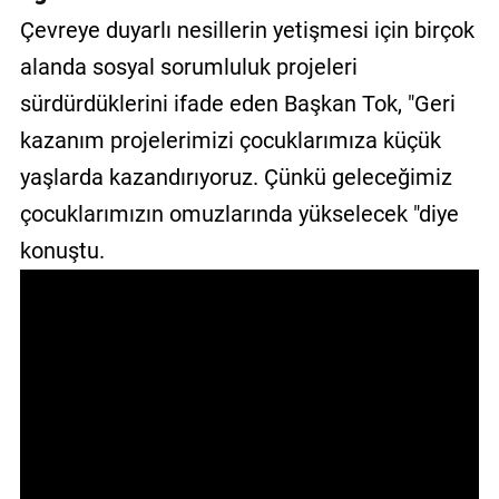
Çevreye duyarlı nesillerin yetişmesi için birçok
GALERİ
alanda sosyal sorumluluk projeleri
VİDEO
sürdürdüklerini ifade eden Başkan Tok, "Geri
YAZARLAR
kazanım projelerimizi çocuklarımıza küçük
BİZE
yaşlarda kazandırıyoruz. Çünkü geleceğimiz
ULAŞIN
çocuklarımızın omuzlarında yükselecek "diye
Künye
konuştu.
İletişim
Gizlilik
Sözleşmesi
Kullanıcı
Sözleşmesi