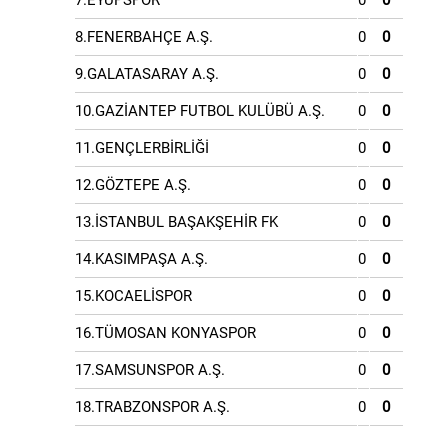
7.EYÜPSPOR
0
0
8.FENERBAHÇE A.Ş.
0
0
9.GALATASARAY A.Ş.
0
0
10.GAZİANTEP FUTBOL KULÜBÜ A.Ş.
0
0
11.GENÇLERBİRLİĞİ
0
0
12.GÖZTEPE A.Ş.
0
0
13.İSTANBUL BAŞAKŞEHİR FK
0
0
14.KASIMPAŞA A.Ş.
0
0
15.KOCAELİSPOR
0
0
16.TÜMOSAN KONYASPOR
0
0
17.SAMSUNSPOR A.Ş.
0
0
18.TRABZONSPOR A.Ş.
0
0