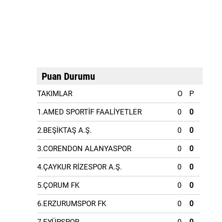
Puan Durumu
TAKIMLAR
O
P
1.AMED SPORTİF FAALİYETLER
0
0
2.BEŞİKTAŞ A.Ş.
0
0
3.CORENDON ALANYASPOR
0
0
4.ÇAYKUR RİZESPOR A.Ş.
0
0
5.ÇORUM FK
0
0
6.ERZURUMSPOR FK
0
0