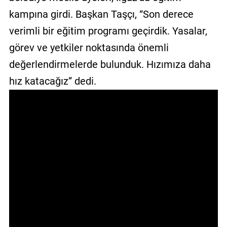
GALERİ
kampına girdi. Başkan Taşçı, “Son derece
verimli bir eğitim programı geçirdik. Yasalar,
VİDEO
görev ve yetkiler noktasında önemli
YAZARLAR
değerlendirmelerde bulunduk. Hızımıza daha
BİZE
hız katacağız” dedi.
ULAŞIN
Künye
İletişim
Gizlilik
Sözleşmesi
Kullanıcı
Sözleşmesi