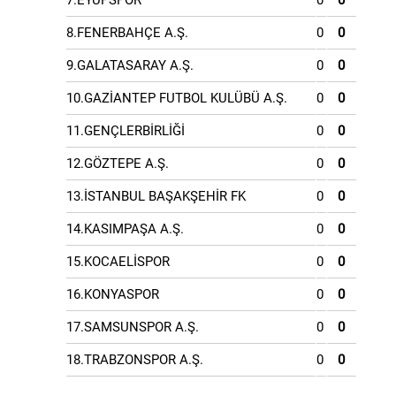
7.EYÜPSPOR
0
0
8.FENERBAHÇE A.Ş.
0
0
9.GALATASARAY A.Ş.
0
0
10.GAZİANTEP FUTBOL KULÜBÜ A.Ş.
0
0
11.GENÇLERBİRLİĞİ
0
0
12.GÖZTEPE A.Ş.
0
0
13.İSTANBUL BAŞAKŞEHİR FK
0
0
14.KASIMPAŞA A.Ş.
0
0
15.KOCAELİSPOR
0
0
16.KONYASPOR
0
0
17.SAMSUNSPOR A.Ş.
0
0
18.TRABZONSPOR A.Ş.
0
0