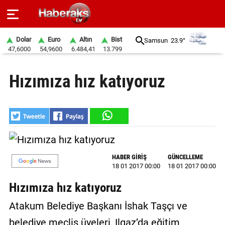
Dolar
Euro
Altın
Bist
Samsun
23.9°
47,6000
54,9600
6.484,41
13.799
GÜNDEM
Hızımıza hız katıyoruz
SPOR
YAŞAM
EKONOMİ
BELEDİYELER
HABER GİRİŞ
GÜNCELLEME
18 01 2017 00:00
18 01 2017 00:00
SAĞLIK
Hızımıza hız katıyoruz
SİYASET
Atakum Belediye Başkanı İshak Taşçı ve
EĞİTİM
belediye meclis üyeleri, Ilgaz’da eğitim