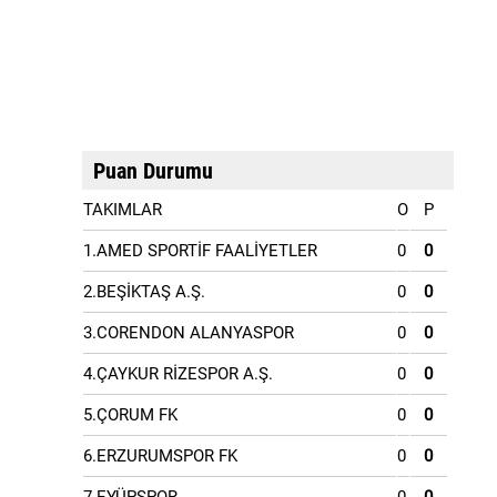
Puan Durumu
TAKIMLAR
O
P
1.AMED SPORTİF FAALİYETLER
0
0
2.BEŞİKTAŞ A.Ş.
0
0
3.CORENDON ALANYASPOR
0
0
4.ÇAYKUR RİZESPOR A.Ş.
0
0
5.ÇORUM FK
0
0
6.ERZURUMSPOR FK
0
0