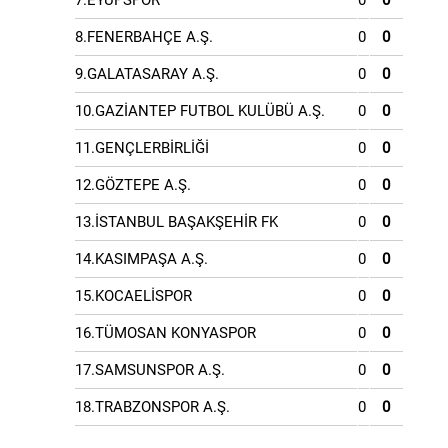
7.EYÜPSPOR
0
0
8.FENERBAHÇE A.Ş.
0
0
9.GALATASARAY A.Ş.
0
0
10.GAZİANTEP FUTBOL KULÜBÜ A.Ş.
0
0
11.GENÇLERBİRLİĞİ
0
0
12.GÖZTEPE A.Ş.
0
0
13.İSTANBUL BAŞAKŞEHİR FK
0
0
14.KASIMPAŞA A.Ş.
0
0
15.KOCAELİSPOR
0
0
16.TÜMOSAN KONYASPOR
0
0
17.SAMSUNSPOR A.Ş.
0
0
18.TRABZONSPOR A.Ş.
0
0