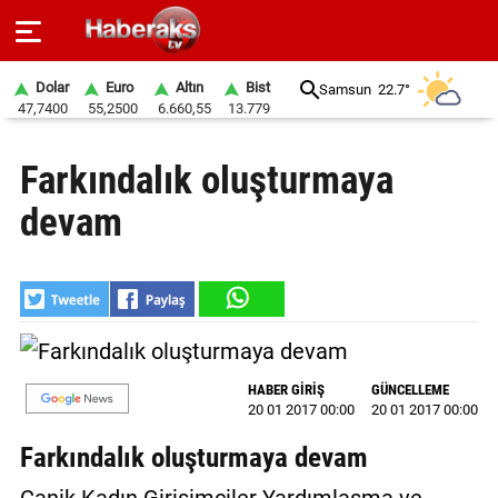
Dolar
Euro
Altın
Bist
Samsun
22.7°
47,7400
55,2500
6.660,55
13.779
GÜNDEM
Farkındalık oluşturmaya
SPOR
devam
YAŞAM
EKONOMİ
BELEDİYELER
SAĞLIK
HABER GİRİŞ
GÜNCELLEME
20 01 2017 00:00
20 01 2017 00:00
SİYASET
Farkındalık oluşturmaya devam
EĞİTİM