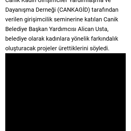
Canik Kadın Girişimciler Yardımlaşma ve
GALERİ
Dayanışma Derneği (CANKAGİD) tarafından
verilen girişimcilik seminerine katılan Canik
VİDEO
Belediye Başkan Yardımcısı Alican Usta,
YAZARLAR
belediye olarak kadınlara yönelik farkındalık
BİZE
oluşturacak projeler ürettiklerini söyledi.
ULAŞIN
Künye
İletişim
Gizlilik
Sözleşmesi
Kullanıcı
Sözleşmesi