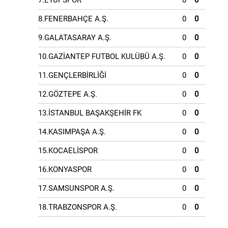
7.EYÜPSPOR
0
0
8.FENERBAHÇE A.Ş.
0
0
9.GALATASARAY A.Ş.
0
0
10.GAZİANTEP FUTBOL KULÜBÜ A.Ş.
0
0
11.GENÇLERBİRLİĞİ
0
0
12.GÖZTEPE A.Ş.
0
0
13.İSTANBUL BAŞAKŞEHİR FK
0
0
14.KASIMPAŞA A.Ş.
0
0
15.KOCAELİSPOR
0
0
16.KONYASPOR
0
0
17.SAMSUNSPOR A.Ş.
0
0
18.TRABZONSPOR A.Ş.
0
0