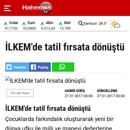
Dolar
Euro
Altın
Bist
Samsun
28.3°
47,7100
55,0800
6.612,60
13.789
GÜNDEM
İLKEM'de tatil fırsata dönüştü
SPOR
YAŞAM
EKONOMİ
BELEDİYELER
HABER GİRİŞ
GÜNCELLEME
27 01 2017 00:00
27 01 2017 00:00
SAĞLIK
İLKEM'de tatil fırsata dönüştü
SİYASET
Çocuklarda farkındalık oluşturarak yeni bir
EĞİTİM
dünya ufku ile milli ve manevi değerlerine