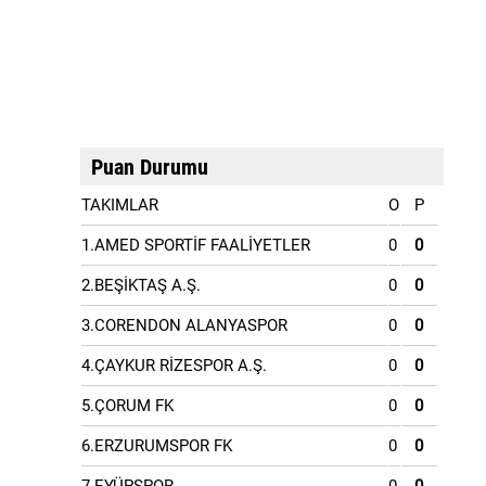
Puan Durumu
TAKIMLAR
O
P
1.AMED SPORTİF FAALİYETLER
0
0
2.BEŞİKTAŞ A.Ş.
0
0
3.CORENDON ALANYASPOR
0
0
4.ÇAYKUR RİZESPOR A.Ş.
0
0
5.ÇORUM FK
0
0
6.ERZURUMSPOR FK
0
0