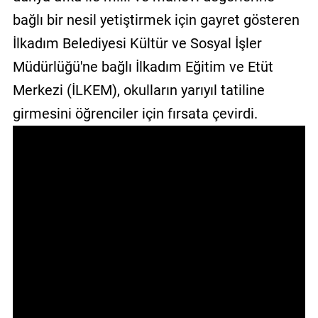
GALERİ
bağlı bir nesil yetiştirmek için gayret gösteren
İlkadım Belediyesi Kültür ve Sosyal İşler
VİDEO
Müdürlüğü'ne bağlı İlkadım Eğitim ve Etüt
YAZARLAR
Merkezi (İLKEM), okulların yarıyıl tatiline
BİZE
girmesini öğrenciler için fırsata çevirdi.
ULAŞIN
Künye
İletişim
Gizlilik
Sözleşmesi
Kullanıcı
Sözleşmesi