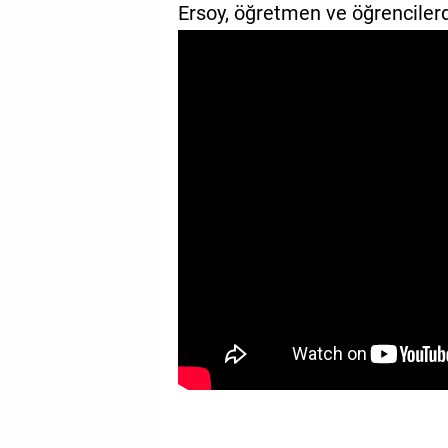
Ersoy, öğretmen ve öğrencilerd
GALERİ
VİDEO
YAZARLAR
BİZE
ULAŞIN
Künye
İletişim
Gizlilik
Sözleşmesi
Kullanıcı
Sözleşmesi