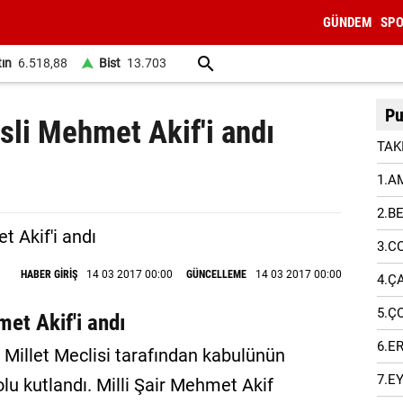
GÜNDEM
SP
tın
6.518,88
Bist
13.703
Pu
sli Mehmet Akif'i andı
TAK
1.A
2.B
3.C
HABER GİRİŞ
14 03 2017 00:00
GÜNCELLEME
14 03 2017 00:00
4.Ç
5.Ç
met Akif'i andı
6.E
k Millet Meclisi tarafından kabulünün
7.E
lu kutlandı. Milli Şair Mehmet Akif