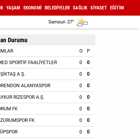
OR
YAŞAM
EKONOMİ
BELEDİYELER
SAĞLIK
SİYASET
EĞİTİM
Samsun
27°
an Durumu
IMLAR
O
P
MED SPORTİF FAALİYETLER
0
0
EŞİKTAŞ A.Ş.
0
0
ORENDON ALANYASPOR
0
0
AYKUR RİZESPOR A.Ş.
0
0
ORUM FK
0
0
RZURUMSPOR FK
0
0
YÜPSPOR
0
0