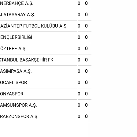
ENERBAHÇE A.Ş.
0
0
ALATASARAY A.Ş.
0
0
GAZİANTEP FUTBOL KULÜBÜ A.Ş.
0
0
GENÇLERBİRLİĞİ
0
0
GÖZTEPE A.Ş.
0
0
İSTANBUL BAŞAKŞEHİR FK
0
0
KASIMPAŞA A.Ş.
0
0
KOCAELİSPOR
0
0
KONYASPOR
0
0
SAMSUNSPOR A.Ş.
0
0
TRABZONSPOR A.Ş.
0
0