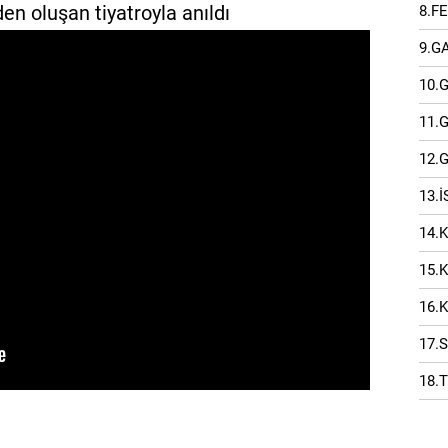
en oluşan tiyatroyla anıldı
8.F
9.G
10.
11.
12.
13.
14.
15.
16.
17.
18.