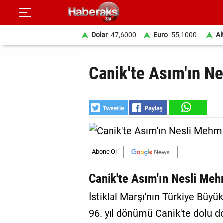
Dolar
47,6000
Euro
55,1000
Al
GÜNDEM
Canik'te Asım'ın Ne
SPOR
YAŞAM
EKONOMİ
BELEDİYELER
SAĞLIK
Canik'te Asım'ın Nesli Meh
SİYASET
İstiklal Marşı'nın Türkiye Büyü
96. yıl dönümü Canik'te dolu do
EĞİTİM