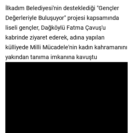
İlkadım Belediyesi'nin desteklediği "Gençler
GALERİ
Değerleriyle Buluşuyor" projesi kapsamında
VİDEO
liseli gençler, Dağköylü Fatma Çavuş'u
YAZARLAR
kabrinde ziyaret ederek, adına yapılan
BİZE
külliyede Milli Mücadele'nin kadın kahramanını
ULAŞIN
yakından tanıma imkanına kavuştu
Künye
İletişim
Gizlilik
Sözleşmesi
Kullanıcı
Sözleşmesi