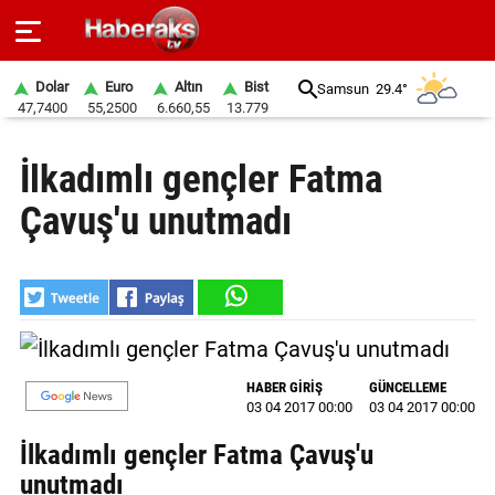
Dolar
Euro
Altın
Bist
Samsun
29.4°
47,7400
55,2500
6.660,55
13.779
GÜNDEM
İlkadımlı gençler Fatma
SPOR
Çavuş'u unutmadı
YAŞAM
EKONOMİ
BELEDİYELER
SAĞLIK
HABER GİRİŞ
GÜNCELLEME
03 04 2017 00:00
03 04 2017 00:00
SİYASET
İlkadımlı gençler Fatma Çavuş'u
EĞİTİM
unutmadı