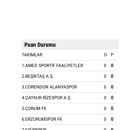
Puan Durumu
TAKIMLAR
O
P
1.AMED SPORTİF FAALİYETLER
0
0
2.BEŞİKTAŞ A.Ş.
0
0
3.CORENDON ALANYASPOR
0
0
4.ÇAYKUR RİZESPOR A.Ş.
0
0
5.ÇORUM FK
0
0
6.ERZURUMSPOR FK
0
0