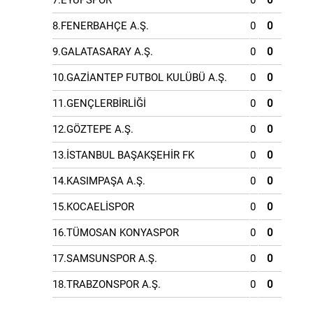
7.EYÜPSPOR
0
0
8.FENERBAHÇE A.Ş.
0
0
9.GALATASARAY A.Ş.
0
0
10.GAZİANTEP FUTBOL KULÜBÜ A.Ş.
0
0
11.GENÇLERBİRLİĞİ
0
0
12.GÖZTEPE A.Ş.
0
0
13.İSTANBUL BAŞAKŞEHİR FK
0
0
14.KASIMPAŞA A.Ş.
0
0
15.KOCAELİSPOR
0
0
16.TÜMOSAN KONYASPOR
0
0
17.SAMSUNSPOR A.Ş.
0
0
18.TRABZONSPOR A.Ş.
0
0