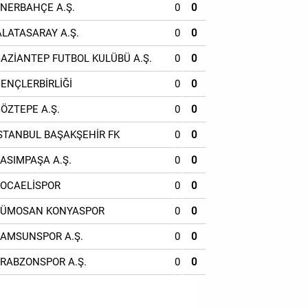
ENERBAHÇE A.Ş.
0
0
ALATASARAY A.Ş.
0
0
GAZİANTEP FUTBOL KULÜBÜ A.Ş.
0
0
GENÇLERBİRLİĞİ
0
0
GÖZTEPE A.Ş.
0
0
İSTANBUL BAŞAKŞEHİR FK
0
0
KASIMPAŞA A.Ş.
0
0
KOCAELİSPOR
0
0
TÜMOSAN KONYASPOR
0
0
SAMSUNSPOR A.Ş.
0
0
TRABZONSPOR A.Ş.
0
0