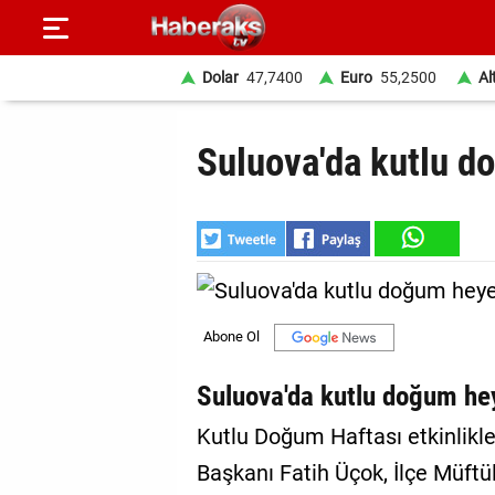
Dolar
47,7400
Euro
55,2500
Al
GÜNDEM
Suluova'da kutlu d
SPOR
YAŞAM
EKONOMİ
BELEDİYELER
SAĞLIK
Suluova'da kutlu doğum he
SİYASET
Kutlu Doğum Haftası etkinlikl
Başkanı Fatih Üçok, İlçe Müft
EĞİTİM