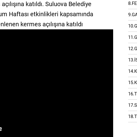
çılışına katıldı. Suluova Belediye
8.F
um Haftası etkinlikleri kapsamında
9.G
nlenen kermes açılışına katıldı
10.
11.
12.
13.
14.
15.
16.
17.
18.