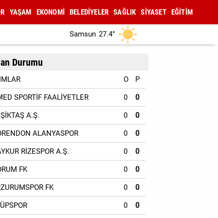
OR
YAŞAM
EKONOMİ
BELEDİYELER
SAĞLIK
SİYASET
EĞİTİM
Samsun
27.4°
an Durumu
IMLAR
O
P
MED SPORTİF FAALİYETLER
0
0
EŞİKTAŞ A.Ş.
0
0
ORENDON ALANYASPOR
0
0
AYKUR RİZESPOR A.Ş.
0
0
ORUM FK
0
0
RZURUMSPOR FK
0
0
YÜPSPOR
0
0