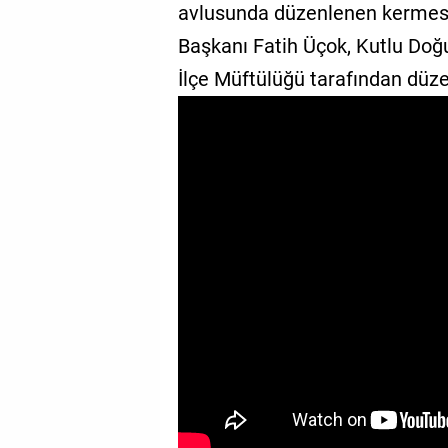
avlusunda düzenlenen kermes a
GALERİ
Başkanı Fatih Üçok, Kutlu Doğ
VİDEO
İlçe Müftülüğü tarafından düze
YAZARLAR
BİZE
ULAŞIN
Künye
İletişim
Gizlilik
Sözleşmesi
Kullanıcı
Sözleşmesi