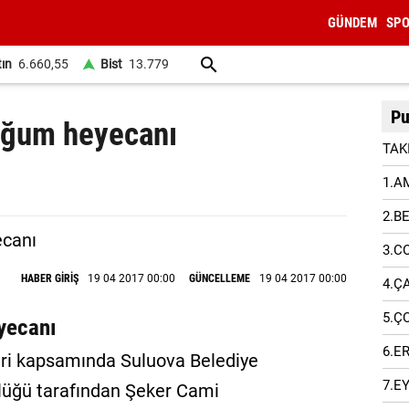
GÜNDEM
SP
tın
6.660,55
Bist
13.779
Pu
oğum heyecanı
TAK
1.A
2.B
3.C
HABER GİRİŞ
19 04 2017 00:00
GÜNCELLEME
19 04 2017 00:00
4.Ç
5.Ç
yecanı
6.E
eri kapsamında Suluova Belediye
7.E
ülüğü tarafından Şeker Cami