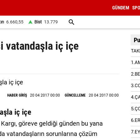
GÜNDEM
SP
tın
6.660,55
Bist
13.779
Pu
 vatandaşla iç içe
TAK
1.A
2.B
3.C
HABER GİRİŞ
20 04 2017 00:00
GÜNCELLEME
20 04 2017 00:00
4.Ç
5.Ç
aşla iç içe
6.E
 Kargı, göreve geldiği günden bu yana
7.E
da vatandaşların sorunlarına çözüm