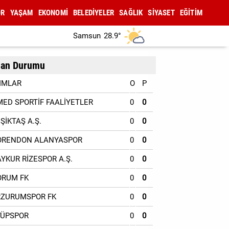
OR
YAŞAM
EKONOMİ
BELEDİYELER
SAĞLIK
SİYASET
EĞİTİM
Samsun
28.9°
an Durumu
IMLAR
O
P
MED SPORTİF FAALİYETLER
0
0
EŞİKTAŞ A.Ş.
0
0
ORENDON ALANYASPOR
0
0
AYKUR RİZESPOR A.Ş.
0
0
ORUM FK
0
0
RZURUMSPOR FK
0
0
YÜPSPOR
0
0