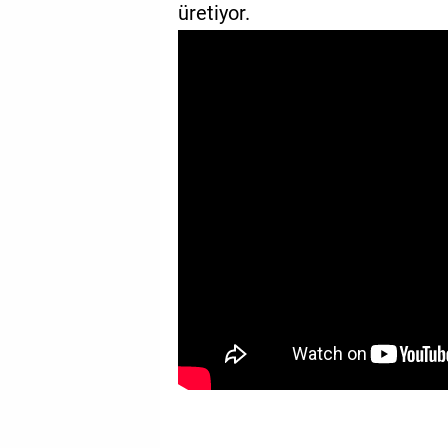
üretiyor.
GALERİ
VİDEO
YAZARLAR
BİZE
ULAŞIN
Künye
İletişim
Gizlilik
Sözleşmesi
Kullanıcı
Sözleşmesi