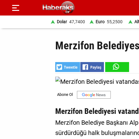
Dolar
47,7400
Euro
55,2500
Al
GÜNDEM
Merzifon Belediyesi
SPOR
YAŞAM
EKONOMİ
BELEDİYELER
SAĞLIK
Merzifon Belediyesi vatand
SİYASET
Merzifon Belediye Başkanı Alp
sürdürdüğü halk buluşmaların
EĞİTİM