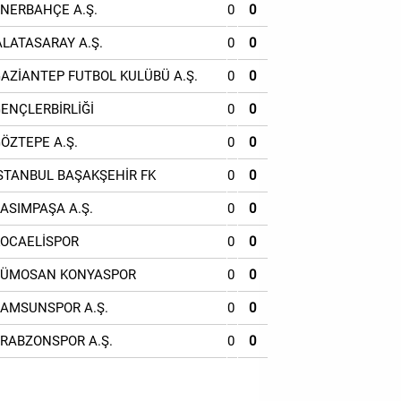
ENERBAHÇE A.Ş.
0
0
ALATASARAY A.Ş.
0
0
GAZİANTEP FUTBOL KULÜBÜ A.Ş.
0
0
GENÇLERBİRLİĞİ
0
0
GÖZTEPE A.Ş.
0
0
İSTANBUL BAŞAKŞEHİR FK
0
0
KASIMPAŞA A.Ş.
0
0
KOCAELİSPOR
0
0
TÜMOSAN KONYASPOR
0
0
SAMSUNSPOR A.Ş.
0
0
TRABZONSPOR A.Ş.
0
0