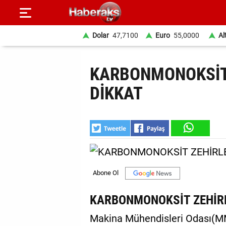
Dolar
47,7100
Euro
55,0000
Al
GÜNDEM
KARBONMONOKSİT 
SPOR
DİKKAT
YAŞAM
EKONOMİ
BELEDİYELER
SAĞLIK
SİYASET
KARBONMONOKSİT ZEHİRL
EĞİTİM
Makina Mühendisleri Odası(