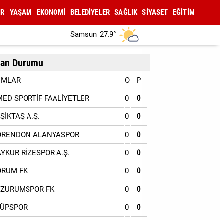
OR
YAŞAM
EKONOMİ
BELEDİYELER
SAĞLIK
SİYASET
EĞİTİM
Samsun
27.9°
an Durumu
IMLAR
O
P
MED SPORTİF FAALİYETLER
0
0
EŞİKTAŞ A.Ş.
0
0
ORENDON ALANYASPOR
0
0
AYKUR RİZESPOR A.Ş.
0
0
ORUM FK
0
0
RZURUMSPOR FK
0
0
YÜPSPOR
0
0