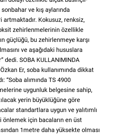
ı sonbahar ve kış aylarında
 artmaktadır. Kokusuz, renksiz,
ksit zehirlenmelerinin özellikle
ın güçlüğü, bu zehirlenmeye karşı
olmasını ve aşağıdaki hususlara
dir” dedi. SOBA KULLANIMINDA
kan Er, soba kullanımında dikkat
adı: “Soba alımında TS 4900
melerine uygunluk belgesine sahip,
ıtılacak yerin büyüklüğüne göre
calar standartlara uygun ve yalıtımlı
i önlemek için bacaların en üst
tasından 1metre daha yüksekte olması