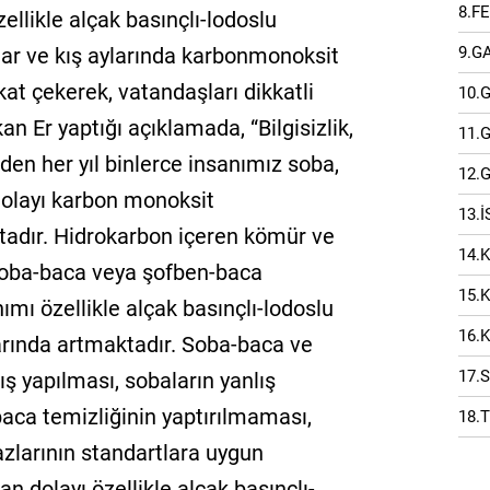
8.F
ellikle alçak basınçlı-lodoslu
9.G
har ve kış aylarında karbonmonoksit
kat çekerek, vatandaşları dikkatli
10.
n Er yaptığı açıklamada, “Bilgisizlik,
11.
den her yıl binlerce insanımız soba,
12.
dolayı karbon monoksit
13.
adır. Hidrokarbon içeren kömür ve
14.
n soba-baca veya şofben-baca
15.
nımı özellikle alçak basınçlı-lodoslu
16.
larında artmaktadır. Soba-baca ve
17.
ş yapılması, sobaların yanlış
baca temizliğinin yaptırılmaması,
18.
azlarının standartlara uygun
 dolayı özellikle alçak basınçlı-