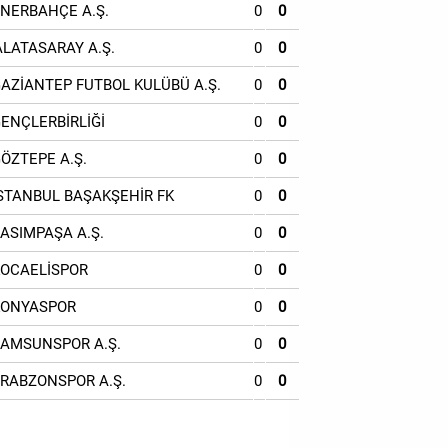
ENERBAHÇE A.Ş.
0
0
ALATASARAY A.Ş.
0
0
GAZİANTEP FUTBOL KULÜBÜ A.Ş.
0
0
GENÇLERBİRLİĞİ
0
0
GÖZTEPE A.Ş.
0
0
İSTANBUL BAŞAKŞEHİR FK
0
0
KASIMPAŞA A.Ş.
0
0
KOCAELİSPOR
0
0
KONYASPOR
0
0
SAMSUNSPOR A.Ş.
0
0
TRABZONSPOR A.Ş.
0
0