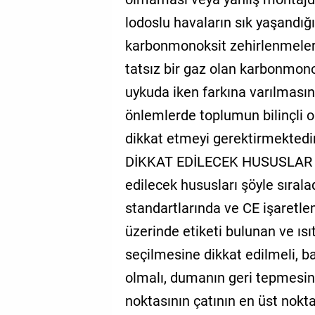
lodoslu havaların sık yaşandığ
karbonmonoksit zehirlenmeleri
tatsız bir gaz olan karbonmono
uykuda iken farkına varılmasın
önlemlerde toplumun bilinçli 
dikkat etmeyi gerektirmekte
DİKKAT EDİLECEK HUSUSLAR Öz
edilecek hususları şöyle sıral
standartlarında ve CE işaretle
üzerinde etiketi bulunan ve ıs
seçilmesine dikkat edilmeli, ba
olmalı, dumanın geri tepmesin
noktasının çatının en üst nok