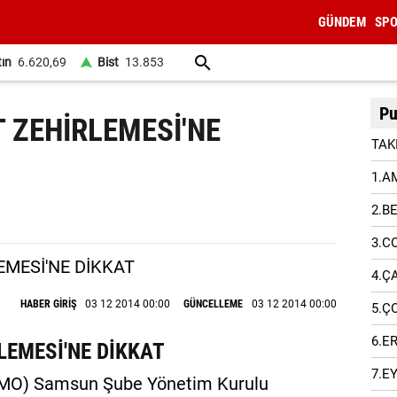
GÜNDEM
SP
tın
6.620,69
Bist
13.853
Pu
ZEHİRLEMESİ'NE
TAK
1.A
2.B
3.C
4.Ç
HABER GİRİŞ
03 12 2014 00:00
GÜNCELLEME
03 12 2014 00:00
5.Ç
6.E
EMESİ'NE DİKKAT
7.E
MMO) Samsun Şube Yönetim Kurulu