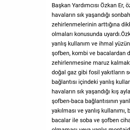
Başkan Yardımcısı Özkan Er, öz
GALERİ
havaların sık yaşandığı sonba
VİDEO
zehirlenmelerinin arttığına dik
YAZARLAR
olmaları konusunda uyardı.Özka
yanlış kullanım ve ihmal yüzün
BİZE
ULAŞIN
şofben, kombi ve bacalardan 
zehirlenmesine maruz kalmakt
Künye
doğal gaz gibi fosil yakıtları
İletişim
bağlantısı içindeki yanlış kulla
Gizlilik
havaların sık yaşandığı kış ay
Sözleşmesi
şofben-baca bağlantısının yanlı
Kullanıcı
yakılması ve yanlış kullanımı, 
Sözleşmesi
bacalar ile soba ve şofben cih
olmaması veya yanlış montajdan