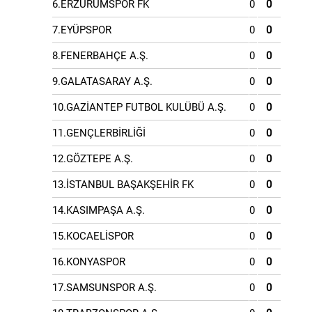
6.ERZURUMSPOR FK
0
0
7.EYÜPSPOR
0
0
8.FENERBAHÇE A.Ş.
0
0
9.GALATASARAY A.Ş.
0
0
10.GAZİANTEP FUTBOL KULÜBÜ A.Ş.
0
0
11.GENÇLERBİRLİĞİ
0
0
12.GÖZTEPE A.Ş.
0
0
13.İSTANBUL BAŞAKŞEHİR FK
0
0
14.KASIMPAŞA A.Ş.
0
0
15.KOCAELİSPOR
0
0
16.KONYASPOR
0
0
17.SAMSUNSPOR A.Ş.
0
0