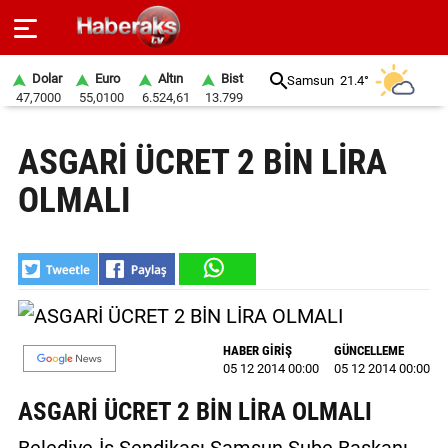
Dolar
Euro
Altın
Bist
Samsun
21.4°
47,7000
55,0100
6.524,61
13.799
GÜNDEM
ASGARİ ÜCRET 2 BİN LİRA
SPOR
OLMALI
YAŞAM
EKONOMİ
BELEDİYELER
SAĞLIK
HABER GİRİŞ
GÜNCELLEME
05 12 2014 00:00
05 12 2014 00:00
SİYASET
ASGARİ ÜCRET 2 BİN LİRA OLMALI
EĞİTİM