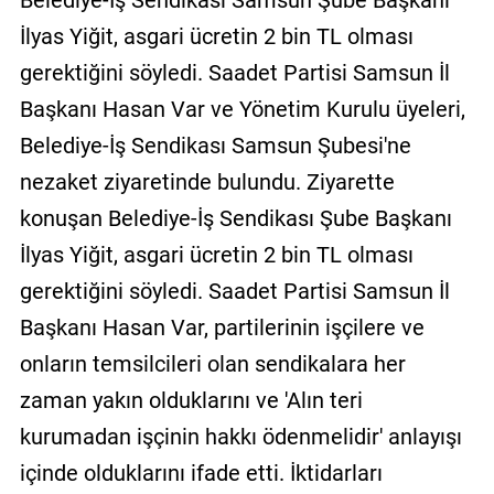
Belediye-İş Sendikası Samsun Şube Başkanı
GALERİ
İlyas Yiğit, asgari ücretin 2 bin TL olması
gerektiğini söyledi. Saadet Partisi Samsun İl
VİDEO
Başkanı Hasan Var ve Yönetim Kurulu üyeleri,
YAZARLAR
Belediye-İş Sendikası Samsun Şubesi'ne
BİZE
nezaket ziyaretinde bulundu. Ziyarette
ULAŞIN
konuşan Belediye-İş Sendikası Şube Başkanı
Künye
İlyas Yiğit, asgari ücretin 2 bin TL olması
İletişim
gerektiğini söyledi. Saadet Partisi Samsun İl
Başkanı Hasan Var, partilerinin işçilere ve
Gizlilik
Sözleşmesi
onların temsilcileri olan sendikalara her
zaman yakın olduklarını ve 'Alın teri
Kullanıcı
kurumadan işçinin hakkı ödenmelidir' anlayışı
Sözleşmesi
içinde olduklarını ifade etti. İktidarları