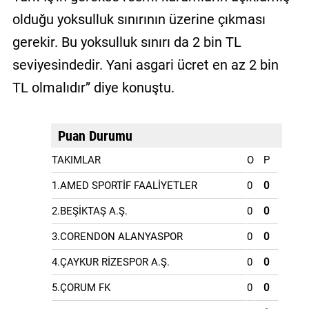
olduğu yoksulluk sınırının üzerine çıkması
gerekir. Bu yoksulluk sınırı da 2 bin TL
seviyesindedir. Yani asgari ücret en az 2 bin
TL olmalıdır” diye konuştu.
Puan Durumu
TAKIMLAR
O
P
1.AMED SPORTİF FAALİYETLER
0
0
2.BEŞİKTAŞ A.Ş.
0
0
3.CORENDON ALANYASPOR
0
0
4.ÇAYKUR RİZESPOR A.Ş.
0
0
5.ÇORUM FK
0
0